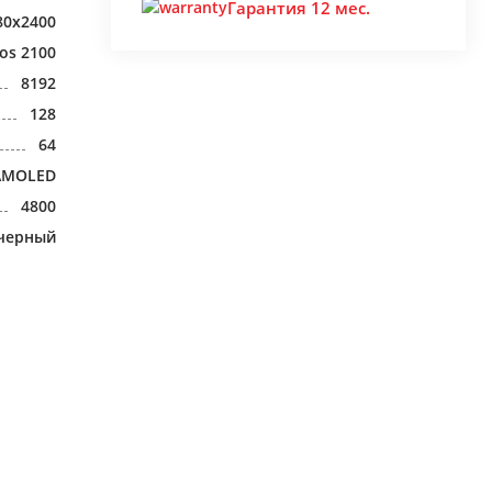
Гарантия 12 мес.
80x2400
os 2100
8192
128
64
AMOLED
4800
черный