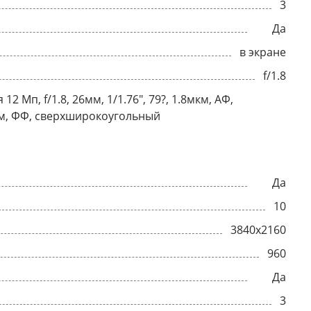
3
Да
в экране
f/1.8
12 Мп, f/1.8, 26мм, 1/1.76", 79?, 1.8мкм, АФ,
мкм, ФФ, сверхширокоугольный
Да
10
3840x2160
960
Да
3