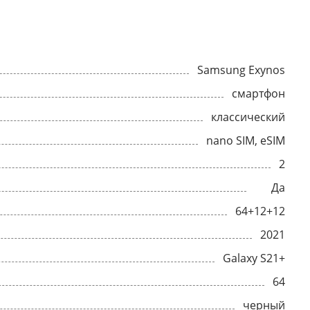
Samsung Exynos
смартфон
классический
nano SIM, eSIM
2
Да
64+12+12
2021
Galaxy S21+
64
черный