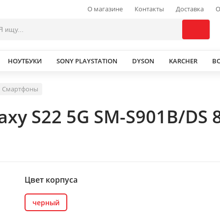
О магазине
Контакты
Доставка
О
НОУТБУКИ
SONY PLAYSTATION
DYSON
KARCHER
В
Смартфоны
axy S22 5G SM-S901B/DS 
Цвет корпуса
черный