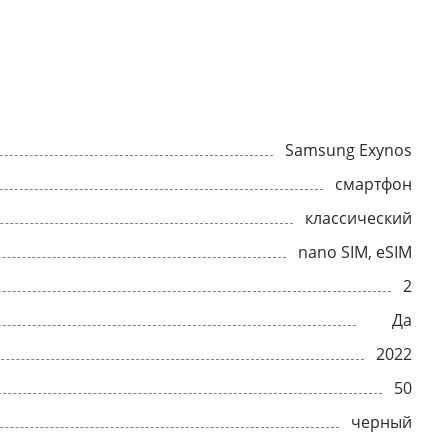
Samsung Exynos
смартфон
классический
nano SIM, eSIM
2
Да
2022
50
черный