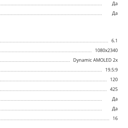
Да
Да
6.1
1080x2340
Dynamic AMOLED 2x
19.5:9
120
425
Да
Да
16