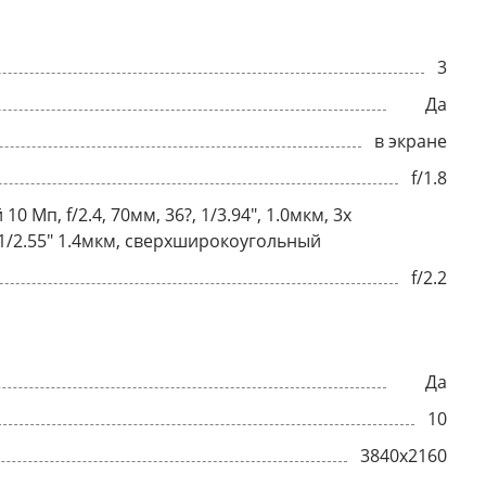
3
Да
в экране
f/1.8
0 Мп, f/2.4, 70мм, 36?, 1/3.94", 1.0мкм, 3x
, 1/2.55" 1.4мкм, сверхширокоугольный
f/2.2
Да
10
3840x2160