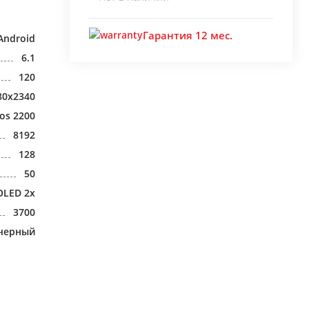
Гарантия 12 мес.
Android
6.1
120
80x2340
os 2200
8192
128
50
OLED 2x
3700
черный