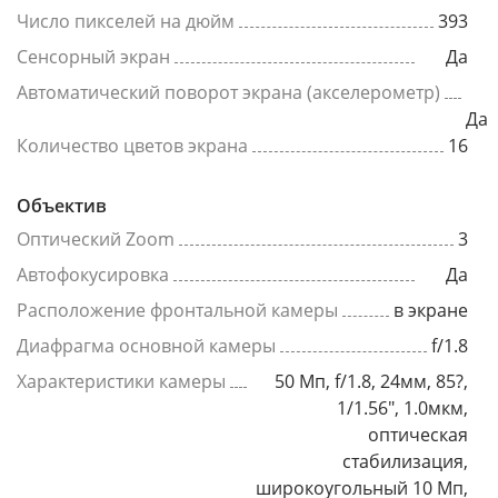
Число пикселей на дюйм
393
Сенсорный экран
Да
Автоматический поворот экрана (акселерометр)
Да
Количество цветов экрана
16
Объектив
Оптический Zoom
3
Автофокусировка
Да
Расположение фронтальной камеры
в экране
Диафрагма основной камеры
f/1.8
Характеристики камеры
50 Мп, f/1.8, 24мм, 85?,
1/1.56", 1.0мкм,
оптическая
стабилизация,
широкоугольный 10 Мп,