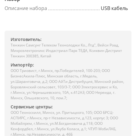
Описание набора
USB кабель
Изготовитель:
Тянжин Самсунг Телеком Технолоджи Ко., Лтд", Вейси Роад,
Микроэлектроникс Индастриал Парк ТЕДА, Ксиквин Дистрикт
Тянжин 300385, Китай
Импортёр:
ООО Триовист, г.Минск, пр.Победителей, 100-203; ООО
БизнесАкила-Плюс, Минская область, г.Мядель,
ул.Шаранговича, д.2; ООО АйТи Дистрибуция, Минский район,
Боровлянский сельсовет, 103/3-7; ООО Электросервис и Ко,
г.Минск, ул.Чернышевского, 10А, к.412АЗ; ООО Нереида, г.
Минск, Ольшевского, 10, пом.7;
Сервисные центры:
ООО Техноскилл, Минск, ул. Притыцкого, 105; ООО БРСЦ-
АСПИРС, г.Минск, пр-т Независимости, д.123, корпус 3; ООО
Мобайлрем, г.Минск, ул.М.Богдановича д.118; ООО
Кенфордбел, г.Минск, ул.Якуба Коласа, д.1; ЧТУП МобиЛАБ,
г.Минск, пр.Независимости, д. 46Б