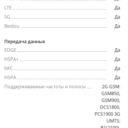
LTE
Да
5G
Да
Beidou
Да
Передача данных
EDGE
Да
HSPA+
Да
NFC
Да
HSPA
Да
Поддерживаемые частоты и полосы
2G GSM:
GSM850,
GSM900,
DCS1800,
PCS1900 3G
UMTS:
B1(2100),