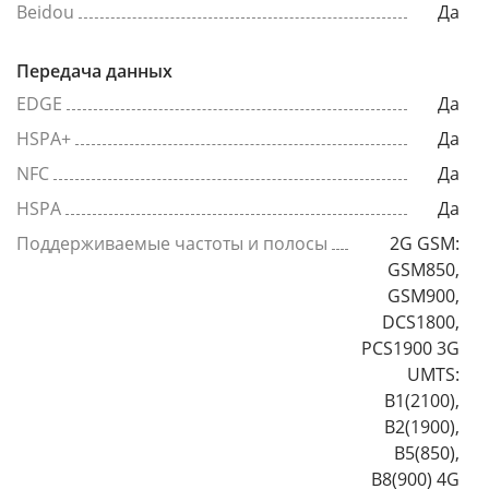
Beidou
Да
Передача данных
EDGE
Да
HSPA+
Да
NFC
Да
HSPA
Да
Поддерживаемые частоты и полосы
2G GSM:
GSM850,
GSM900,
DCS1800,
PCS1900 3G
UMTS:
B1(2100),
B2(1900),
B5(850),
B8(900) 4G