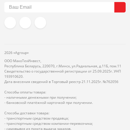
2026 «Agroup»
ООО МакоТехИнвест,
Республика Беларусь, 220070, г.Минск, ул.Радиальная, д.11Б, пом.11
Свидетельство о государственной регистрации от 25.09.2025г. УНП
193910620.
Дата внесения сведений в Торговый реестр 21.11.2025г. №762056
Способы оплаты товара:
- наличными денежными при получении;
- банковской платёжной карточкой при получении.
Способы доставки товара:
- транспортным средством продавца;
- транспортным средством компании-перевозчика;
- самовывоз из пункта выдача заказов.