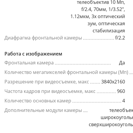
телеобъектив 10 Мп,
f/2.4, 70мм, 1/3.52",
1.12мкм, 3x оптический
зум, оптическая
стабилизация
Диафрагма фронтальной камеры
f/2.2
Работа с изображением
Фронтальная камера
Да
Количество мегапикселей фронтальной камеры (Мп)
Разрешение при видеосъемке, макс
3840x2160
Частота кадров при видеосъемке, макс
960
Количество основных камер
4
Дополнительные модули камеры
телеобъек
широкоуголь
сверхширокоугол