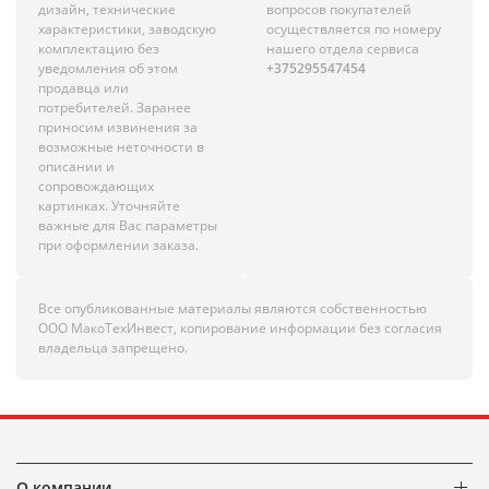
дизайн, технические
вопросов покупателей
характеристики, заводскую
осуществляется по номеру
комплектацию без
нашего отдела сервиса
уведомления об этом
+375295547454
продавца или
потребителей. Заранее
приносим извинения за
возможные неточности в
описании и
сопровождающих
картинках. Уточняйте
важные для Вас параметры
при оформлении заказа.
Все опубликованные материалы являются собственностью
ООО МакоТехИнвест, копирование информации без согласия
владельца запрещено.
О компании