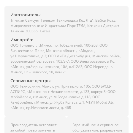
Изготовитель:
Тянжин Самсунг Телеком Технолоджи Ко., Лтд", Вейси Роад,
Микроэлектроникс Индастриал Парк ТЕДА, Ксиквин Дистрикт
Тянжин 300385, Китай
Импортёр:
ООО Триовист, г.Минск, пр.Победителей, 100-203; ООО
БизнесАкила-Плюс, Минская область, г.Мядель,
ул.Шаранговича, д.2; ООО АйТи Дистрибуция, Минский район,
Боровлянский сельсовет, 103/3-7; ООО Электросервис и Ко,
г.Минск, ул.Чернышевского, 10А, к.412АЗ; ООО Нереида, г.
Минск, Ольшевского, 10, пом.7;
Сервисные центры:
ООО Техноскилл, Минск, ул. Притыцкого, 105; ООО БРСЦ-
АСПИРС, г.Минск, пр-т Независимости, д.123, корпус 3; ООО
Мобайлрем, г.Минск, ул.М.Богдановича д.118; ООО
Кенфордбел, г.Минск, ул.Якуба Коласа, д.1; ЧТУП МобиЛАБ,
г.Минск, пр.Независимости, д. 46Б
Производитель оставляет
Гарантийное и сервисное
за собой право изменять
обслуживание, разрешение