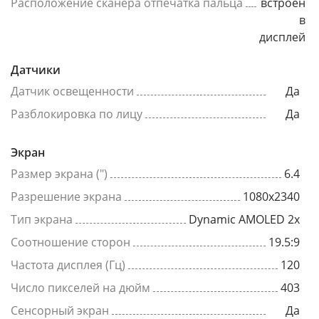
Расположение сканера отпечатка пальца
встроен
в
дисплей
Датчики
Датчик освещенности
Да
Разблокировка по лицу
Да
Экран
Размер экрана (")
6.4
Разрешение экрана
1080x2340
Тип экрана
Dynamic AMOLED 2x
Соотношение сторон
19.5:9
Частота дисплея (Гц)
120
Число пикселей на дюйм
403
Сенсорный экран
Да