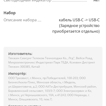
Светодиодный индикатор
нет
Набор
Описание набора
кабель USB-C -> USB-C
(Зарядное устройство
приобретается отдельно)
Изготовитель:
Тянжин Самсунг Телеком Технолоджи Ко., Лтд", Вейси Роад,
Микроэлектроникс Индастриал Парк ТЕДА, Ксиквин Дистрикт
Тянжин 300385, Китай
Импортёр:
ООО Триовист, г.Минск, пр.Победителей, 100-203; ООО
БизнесАкила-Плюс, Минская область, г.Мядель,
ул.Шаранговича, д.2; ООО АйТи Дистрибуция, Минский район,
Боровлянский сельсовет, 103/3-7; ООО Электросервис и Ко,
г.Минск, ул.Чернышевского, 10А, к.412АЗ; ООО Нереида, г.
Минск, Ольшевского, 10, пом.7;