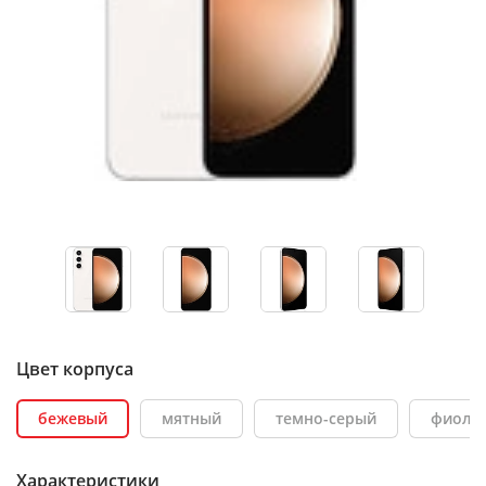
Цвет корпуса
бежевый
мятный
темно-серый
фиоле
Характеристики