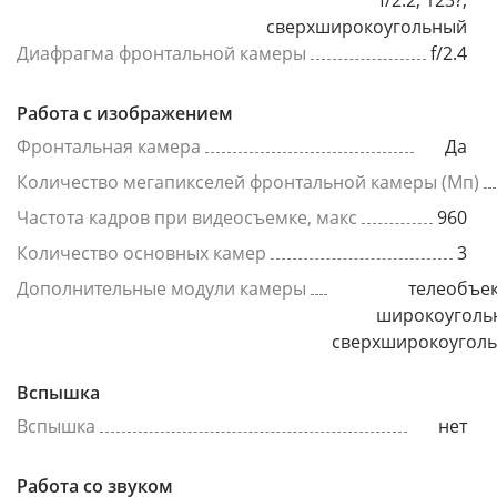
f/2.2, 123?,
сверхширокоугольный
Диафрагма фронтальной камеры
f/2.4
Работа с изображением
Фронтальная камера
Да
Количество мегапикселей фронтальной камеры (Мп)
Частота кадров при видеосъемке, макс
960
Количество основных камер
3
Дополнительные модули камеры
телеобъек
широкоуголь
сверхширокоугол
Вспышка
Вспышка
нет
Работа со звуком