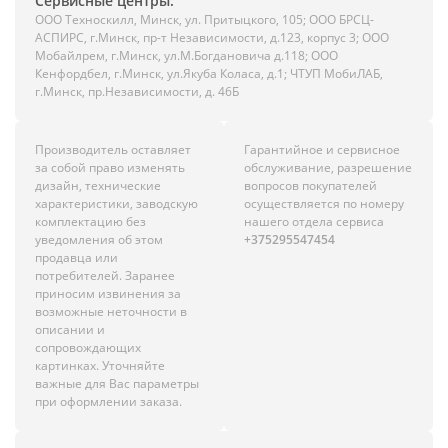
Сервисные центры:
ООО Техноскилл, Минск, ул. Притыцкого, 105; ООО БРСЦ-
АСПИРС, г.Минск, пр-т Независимости, д.123, корпус 3; ООО
Мобайлрем, г.Минск, ул.М.Богдановича д.118; ООО
Кенфордбел, г.Минск, ул.Якуба Коласа, д.1; ЧТУП МобиЛАБ,
г.Минск, пр.Независимости, д. 46Б
Производитель оставляет
Гарантийное и сервисное
за собой право изменять
обслуживание, разрешение
дизайн, технические
вопросов покупателей
характеристики, заводскую
осуществляется по номеру
комплектацию без
нашего отдела сервиса
уведомления об этом
+375295547454
продавца или
потребителей. Заранее
приносим извинения за
возможные неточности в
описании и
сопровождающих
картинках. Уточняйте
важные для Вас параметры
при оформлении заказа.