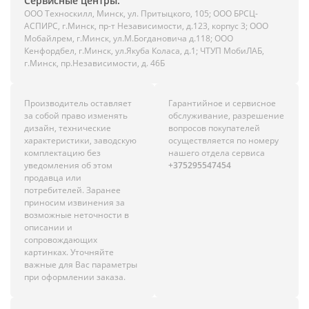
Сервисные центры:
ООО Техноскилл, Минск, ул. Притыцкого, 105; ООО БРСЦ-
АСПИРС, г.Минск, пр-т Независимости, д.123, корпус 3; ООО
Мобайлрем, г.Минск, ул.М.Богдановича д.118; ООО
Кенфордбел, г.Минск, ул.Якуба Коласа, д.1; ЧТУП МобиЛАБ,
г.Минск, пр.Независимости, д. 46Б
Производитель оставляет
Гарантийное и сервисное
за собой право изменять
обслуживание, разрешение
дизайн, технические
вопросов покупателей
характеристики, заводскую
осуществляется по номеру
комплектацию без
нашего отдела сервиса
уведомления об этом
+375295547454
продавца или
потребителей. Заранее
приносим извинения за
возможные неточности в
описании и
сопровождающих
картинках. Уточняйте
важные для Вас параметры
при оформлении заказа.