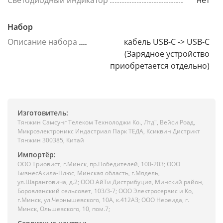
Светодиодный индикатор
нет
Набор
Описание набора
кабель USB-C -> USB-C
(Зарядное устройство
приобретается отдельно)
Изготовитель:
Тянжин Самсунг Телеком Технолоджи Ко., Лтд", Вейси Роад,
Микроэлектроникс Индастриал Парк ТЕДА, Ксиквин Дистрикт
Тянжин 300385, Китай
Импортёр:
ООО Триовист, г.Минск, пр.Победителей, 100-203; ООО
БизнесАкила-Плюс, Минская область, г.Мядель,
ул.Шаранговича, д.2; ООО АйТи Дистрибуция, Минский район,
Боровлянский сельсовет, 103/3-7; ООО Электросервис и Ко,
г.Минск, ул.Чернышевского, 10А, к.412АЗ; ООО Нереида, г.
Минск, Ольшевского, 10, пом.7;