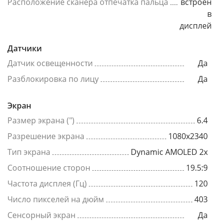
Расположение сканера отпечатка пальца
встроен
в
дисплей
Датчики
Датчик освещенности
Да
Разблокировка по лицу
Да
Экран
Размер экрана (")
6.4
Разрешение экрана
1080x2340
Тип экрана
Dynamic AMOLED 2x
Соотношение сторон
19.5:9
Частота дисплея (Гц)
120
Число пикселей на дюйм
403
Сенсорный экран
Да