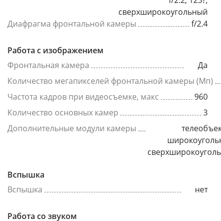
f/2.2, 123?,
сверхширокоугольный
Диафрагма фронтальной камеры
f/2.4
Работа с изображением
Фронтальная камера
Да
Количество мегапикселей фронтальной камеры (Мп)
Частота кадров при видеосъемке, макс
960
Количество основных камер
3
Дополнительные модули камеры
телеобъек
широкоуголь
сверхширокоугол
Вспышка
Вспышка
нет
Работа со звуком