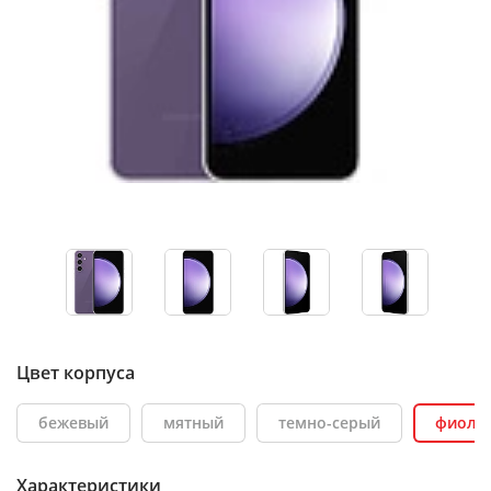
Цвет корпуса
бежевый
мятный
темно-серый
фиоле
Характеристики