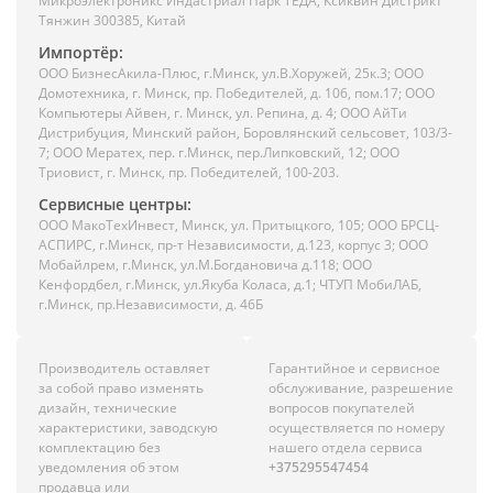
Микроэлектроникс Индастриал Парк ТЕДА, Ксиквин Дистрикт
Тянжин 300385, Китай
Импортёр:
ООО БизнесАкила-Плюc, г.Минск, ул.В.Хоружей, 25к.3; ООО
Домотехника, г. Минск, пр. Победителей, д. 106, пом.17; ООО
Компьютеры Айвен, г. Минск, ул. Репина, д. 4; ООО АйТи
Дистрибуция, Минский район, Боровлянский сельсовет, 103/3-
7; ООО Мератех, пер. г.Минск, пер.Липковский, 12; ООО
Триовист, г. Минск, пр. Победителей, 100-203.
Сервисные центры:
ООО МакоТехИнвест, Минск, ул. Притыцкого, 105; ООО БРСЦ-
АСПИРС, г.Минск, пр-т Независимости, д.123, корпус 3; ООО
Мобайлрем, г.Минск, ул.М.Богдановича д.118; ООО
Кенфордбел, г.Минск, ул.Якуба Коласа, д.1; ЧТУП МобиЛАБ,
г.Минск, пр.Независимости, д. 46Б
Производитель оставляет
Гарантийное и сервисное
за собой право изменять
обслуживание, разрешение
дизайн, технические
вопросов покупателей
характеристики, заводскую
осуществляется по номеру
комплектацию без
нашего отдела сервиса
уведомления об этом
+375295547454
продавца или