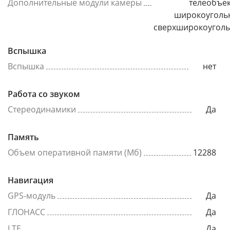
Дополнительные модули камеры
телеобъек
широкоуголь
сверхширокоугол
Вспышка
Вспышка
нет
Работа со звуком
Стереодинамики
Да
Память
Объем оперативной памяти (Мб)
12288
Навигация
GPS-модуль
Да
ГЛОНАСС
Да
LTE
Да