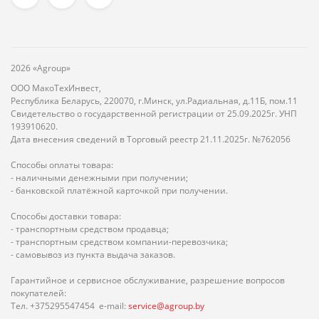
2026 «Agroup»
ООО МакоТехИнвест,
Республика Беларусь, 220070, г.Минск, ул.Радиальная, д.11Б, пом.11
Свидетельство о государственной регистрации от 25.09.2025г. УНП
193910620.
Дата внесения сведений в Торговый реестр 21.11.2025г. №762056
Способы оплаты товара:
- наличными денежными при получении;
- банковской платёжной карточкой при получении.
Способы доставки товара:
- транспортным средством продавца;
- транспортным средством компании-перевозчика;
- самовывоз из пункта выдача заказов.
Гарантийное и сервисное обслуживание, разрешение вопросов
покупателей:
Тел. +375295547454 e-mail:
service@agroup.by