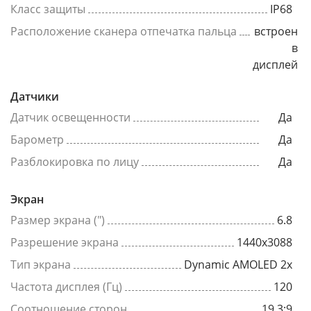
Класс защиты
IP68
Расположение сканера отпечатка пальца
встроен
в
дисплей
Датчики
Датчик освещенности
Да
Барометр
Да
Разблокировка по лицу
Да
Экран
Размер экрана (")
6.8
Разрешение экрана
1440x3088
Тип экрана
Dynamic AMOLED 2x
Частота дисплея (Гц)
120
Соотношение сторон
19.3:9