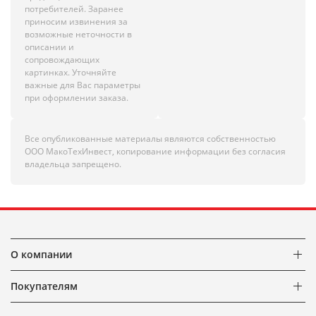
потребителей. Заранее
приносим извинения за
возможные неточности в
описании и
сопровождающих
картинках. Уточняйте
важные для Вас параметры
при оформлении заказа.
Все опубликованные материалы являются собственностью
ООО МакоТехИнвест, копирование информации без согласия
владельца запрещено.
О компании
Покупателям