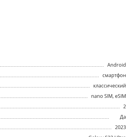
Android
смартфон
классический
nano SIM, eSIM
2
Да
2023