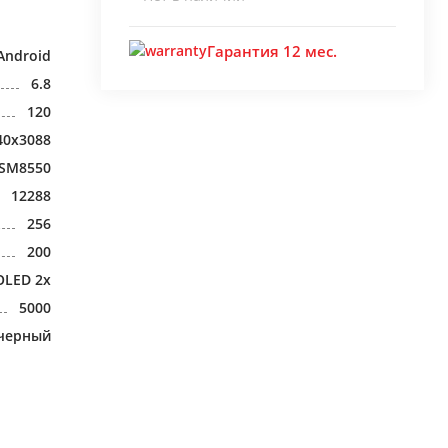
Гарантия 12 мес.
Android
6.8
120
40x3088
 SM8550
12288
256
200
OLED 2x
5000
черный