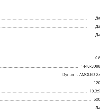
Да
Да
Да
6.8
1440x3088
Dynamic AMOLED 2x
120
19.3:9
500
Да