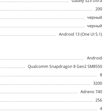
Galaxy S23 Ultra
200
черный
черный
Android 13 (One UI 5.1)
Android
Qualcomm Snapdragon 8 Gen2 SM8550
8
3200
Adreno 740
256
4