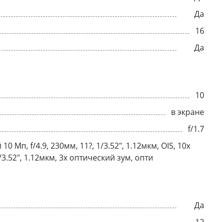
Да
16
Да
10
в экране
f/1.7
0 Мп, f/4.9, 230мм, 11?, 1/3.52", 1.12мкм, OIS, 10x
3.52", 1.12мкм, 3x оптический зум, опти
Да