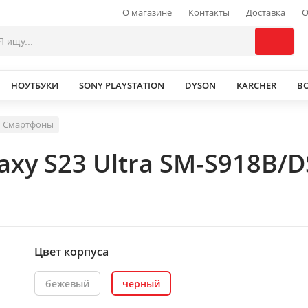
О магазине
Контакты
Доставка
О
НОУТБУКИ
SONY PLAYSTATION
DYSON
KARCHER
В
Смартфоны
xy S23 Ultra SM-S918B/
Цвет корпуса
бежевый
черный