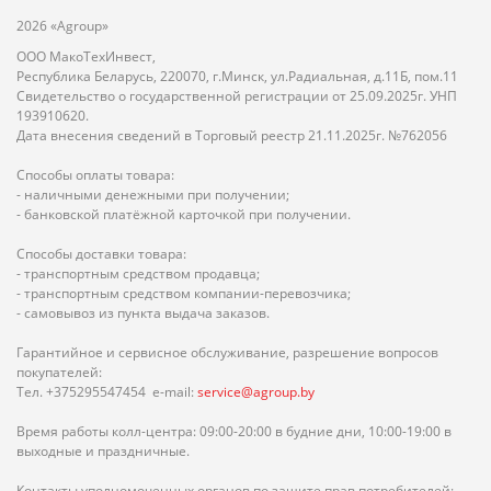
2026 «Agroup»
ООО МакоТехИнвест,
Республика Беларусь, 220070, г.Минск, ул.Радиальная, д.11Б, пом.11
Свидетельство о государственной регистрации от 25.09.2025г. УНП
193910620.
Дата внесения сведений в Торговый реестр 21.11.2025г. №762056
Способы оплаты товара:
- наличными денежными при получении;
- банковской платёжной карточкой при получении.
Способы доставки товара:
- транспортным средством продавца;
- транспортным средством компании-перевозчика;
- самовывоз из пункта выдача заказов.
Гарантийное и сервисное обслуживание, разрешение вопросов
покупателей:
Тел. +375295547454 e-mail:
service@agroup.by
Время работы колл-центра: 09:00-20:00 в будние дни, 10:00-19:00 в
выходные и праздничные.
Контакты уполномоченных органов по защите прав потребителей: