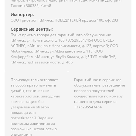
Микроэлектроникс Индастриал Парк ТЕДА, Ксиквин Дистрикт
Тянжин 300385, Китай
Импортёр:
ООО Триовист, г.Минск, ПОБЕДИТЕЛЕЙ пр., дом 100, оф. 203
Сервисные центры:
Пункт приема товара для гарантийного обслуживания:
г.Минск, ул.Притыцкого, д.105 +375295547454 ООО БРСЦ-
АСПИРС, г.Минск, пр-т Независимости, д.123, корпус 3; ООО
Мобайлрем, г.Минск, ул.М.Богдановича д.118; ООО
Кенфордбел, г.Минск, ул.Якуба Коласа, д.1; ЧТУП МобиЛАБ,
г.Минск, пр.Независимости, д. 46Б
Производитель оставляет
Гарантийное и сервисное
за собой право изменять
обслуживание, разрешение
дизайн, технические
вопросов покупателей
характеристики, заводскую
осуществляется по номеру
комплектацию без
нашего отдела сервиса
уведомления об этом
+375295547454
продавца или
потребителей. Заранее
приносим извинения за
возможные неточности в
описании и