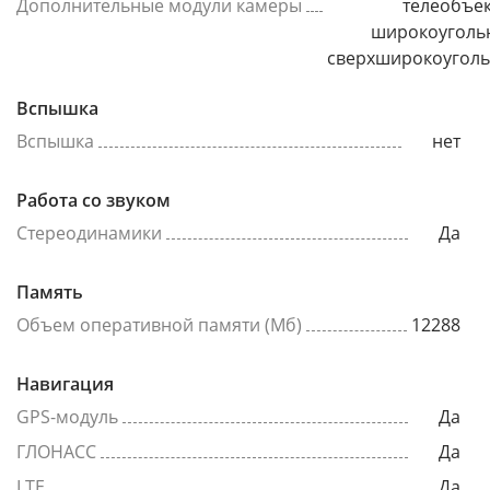
Дополнительные модули камеры
телеобъек
широкоуголь
сверхширокоугол
Вспышка
Вспышка
нет
Работа со звуком
Стереодинамики
Да
Память
Объем оперативной памяти (Мб)
12288
Навигация
GPS-модуль
Да
ГЛОНАСС
Да
LTE
Да