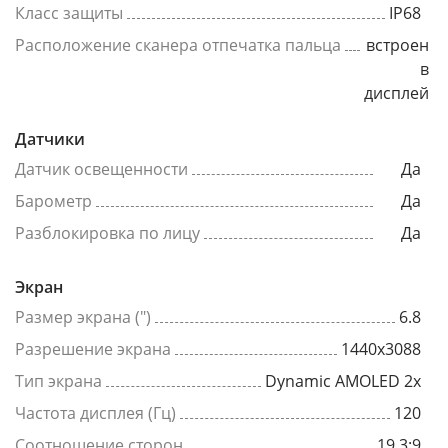
Класс защиты
IP68
Расположение сканера отпечатка пальца
встроен
в
дисплей
Датчики
Датчик освещенности
Да
Барометр
Да
Разблокировка по лицу
Да
Экран
Размер экрана (")
6.8
Разрешение экрана
1440x3088
Тип экрана
Dynamic AMOLED 2x
Частота дисплея (Гц)
120
Соотношение сторон
19.3:9