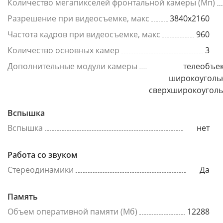
Количество мегапикселей фронтальной камеры (Мп)
Разрешение при видеосъемке, макс
3840x2160
Частота кадров при видеосъемке, макс
960
Количество основных камер
3
Дополнительные модули камеры
телеобъек
широкоуголь
сверхширокоугол
Вспышка
Вспышка
нет
Работа со звуком
Стереодинамики
Да
Память
Объем оперативной памяти (Мб)
12288