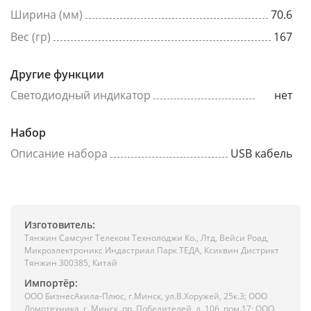
Ширина (мм)
70.6
Вес (гр)
167
Другие функции
Светодиодный индикатор
нет
Набор
Описание набора
USB кабель
Изготовитель:
Тянжин Самсунг Телеком Технолоджи Ко., Лтд, Вейси Роад,
Микроэлектроникс Индастриал Парк ТЕДА, Ксиквин Дистрикт
Тянжин 300385, Китай
Импортёр:
ООО БизнесАкила-Плюc, г.Минск, ул.В.Хоружей, 25к.3; ООО
Домотехника, г. Минск, пр. Победителей, д. 106, пом.17; ООО