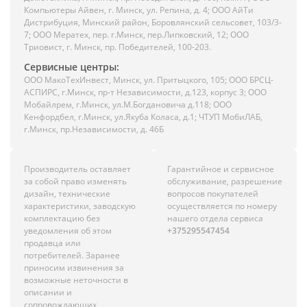
Компьютеры Айвен, г. Минск, ул. Репина, д. 4; ООО АйТи
Дистрибуция, Минский район, Боровлянский сельсовет, 103/3-
7; ООО Мератех, пер. г.Минск, пер.Липковский, 12; ООО
Триовист, г. Минск, пр. Победителей, 100-203.
Сервисные центры:
ООО МакоТехИнвест, Минск, ул. Притыцкого, 105; ООО БРСЦ-
АСПИРС, г.Минск, пр-т Независимости, д.123, корпус 3; ООО
Мобайлрем, г.Минск, ул.М.Богдановича д.118; ООО
Кенфордбел, г.Минск, ул.Якуба Коласа, д.1; ЧТУП МобиЛАБ,
г.Минск, пр.Независимости, д. 46Б
Производитель оставляет
Гарантийное и сервисное
за собой право изменять
обслуживание, разрешение
дизайн, технические
вопросов покупателей
характеристики, заводскую
осуществляется по номеру
комплектацию без
нашего отдела сервиса
уведомления об этом
+375295547454
продавца или
потребителей. Заранее
приносим извинения за
возможные неточности в
описании и
сопровождающих