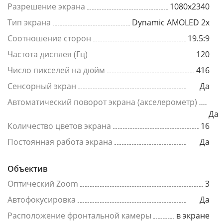
Разрешение экрана
1080x2340
Тип экрана
Dynamic AMOLED 2x
Соотношение сторон
19.5:9
Частота дисплея (Гц)
120
Число пикселей на дюйм
416
Сенсорный экран
Да
Автоматический поворот экрана (акселерометр)
Да
Количество цветов экрана
16
Постоянная работа экрана
Да
Объектив
Оптический Zoom
3
Автофокусировка
Да
Расположение фронтальной камеры
в экране