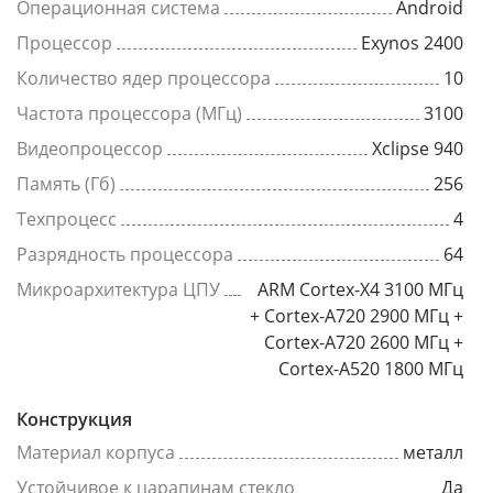
Операционная система
Android
Процессор
Exynos 2400
Количество ядер процессора
10
Частота процессора (МГц)
3100
Видеопроцессор
Xclipse 940
Память (Гб)
256
Техпроцесс
4
Разрядность процессора
64
Микроархитектура ЦПУ
ARM Cortex-X4 3100 МГц
+ Cortex-A720 2900 МГц +
Cortex-A720 2600 МГц +
Cortex-A520 1800 МГц
Конструкция
Материал корпуса
металл
Устойчивое к царапинам стекло
Да