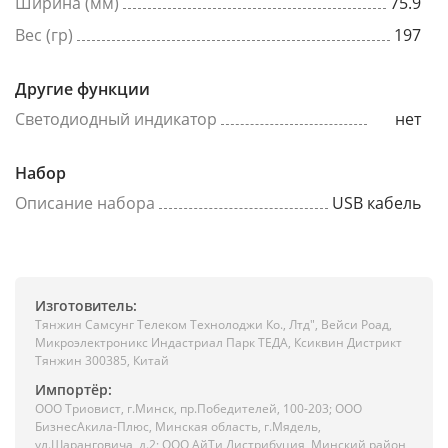
Ширина (мм)
75.9
Вес (гр)
197
Другие функции
Светодиодный индикатор
нет
Набор
Описание набора
USB кабель
Изготовитель:
Тянжин Самсунг Телеком Технолоджи Ко., Лтд", Вейси Роад,
Микроэлектроникс Индастриал Парк ТЕДА, Ксиквин Дистрикт
Тянжин 300385, Китай
Импортёр:
ООО Триовист, г.Минск, пр.Победителей, 100-203; ООО
БизнесАкила-Плюс, Минская область, г.Мядель,
ул.Шаранговича, д.2; ООО АйТи Дистрибуция, Минский район,