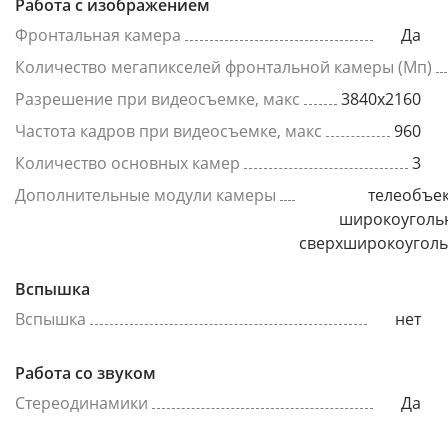
Работа с изображением
Фронтальная камера
Да
Количество мегапикселей фронтальной камеры (Мп)
Разрешение при видеосъемке, макс
3840x2160
Частота кадров при видеосъемке, макс
960
Количество основных камер
3
Дополнительные модули камеры
телеобъек
широкоуголь
сверхширокоугол
Вспышка
Вспышка
нет
Работа со звуком
Стереодинамики
Да