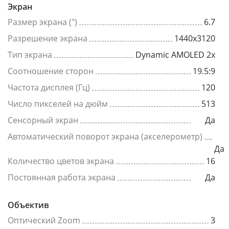
Экран
Размер экрана (")
6.7
Разрешение экрана
1440x3120
Тип экрана
Dynamic AMOLED 2x
Соотношение сторон
19.5:9
Частота дисплея (Гц)
120
Число пикселей на дюйм
513
Сенсорный экран
Да
Автоматический поворот экрана (акселерометр)
Да
Количество цветов экрана
16
Постоянная работа экрана
Да
Объектив
Оптический Zoom
3