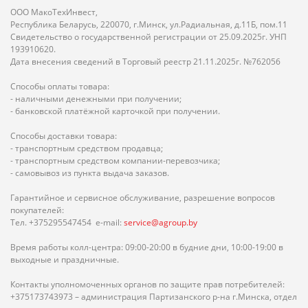
ООО МакоТехИнвест,
Республика Беларусь, 220070, г.Минск, ул.Радиальная, д.11Б, пом.11
Свидетельство о государственной регистрации от 25.09.2025г. УНП
193910620.
Дата внесения сведений в Торговый реестр 21.11.2025г. №762056
Способы оплаты товара:
- наличными денежными при получении;
- банковской платёжной карточкой при получении.
Способы доставки товара:
- транспортным средством продавца;
- транспортным средством компании-перевозчика;
- самовывоз из пункта выдача заказов.
Гарантийное и сервисное обслуживание, разрешение вопросов
покупателей:
Тел. +375295547454 e-mail:
service@agroup.by
Время работы колл-центра: 09:00-20:00 в будние дни, 10:00-19:00 в
выходные и праздничные.
Контакты уполномоченных органов по защите прав потребителей:
+375173743973 – администрация Партизанского р-на г.Минска, отдел