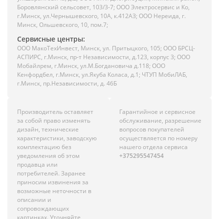
Боровлянский сельсовет, 103/3-7; ООО Электросервис и Ко,
г.Минск, ул.Чернышевского, 10А, к.412АЗ; ООО Нереида, г.
Минск, Ольшевского, 10, пом.7;
Сервисные центры:
ООО МакоТехИнвест, Минск, ул. Притыцкого, 105; ООО БРСЦ-
АСПИРС, г.Минск, пр-т Независимости, д.123, корпус 3; ООО
Мобайлрем, г.Минск, ул.М.Богдановича д.118; ООО
Кенфордбел, г.Минск, ул.Якуба Коласа, д.1; ЧТУП МобиЛАБ,
г.Минск, пр.Независимости, д. 46Б
Производитель оставляет
Гарантийное и сервисное
за собой право изменять
обслуживание, разрешение
дизайн, технические
вопросов покупателей
характеристики, заводскую
осуществляется по номеру
комплектацию без
нашего отдела сервиса
уведомления об этом
+375295547454
продавца или
потребителей. Заранее
приносим извинения за
возможные неточности в
описании и
сопровождающих
картинках. Уточняйте