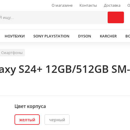
О магазине
Контакты
Доставка
О
НОУТБУКИ
SONY PLAYSTATION
DYSON
KARCHER
В
Смартфоны
axy S24+ 12GB/512GB SM-
Цвет корпуса
желтый
черный