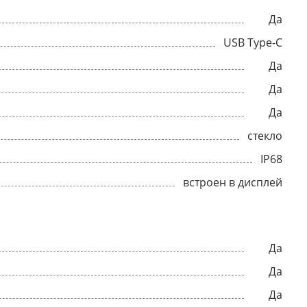
Да
USB Type-C
Да
Да
Да
стекло
IP68
встроен в дисплей
Да
Да
Да