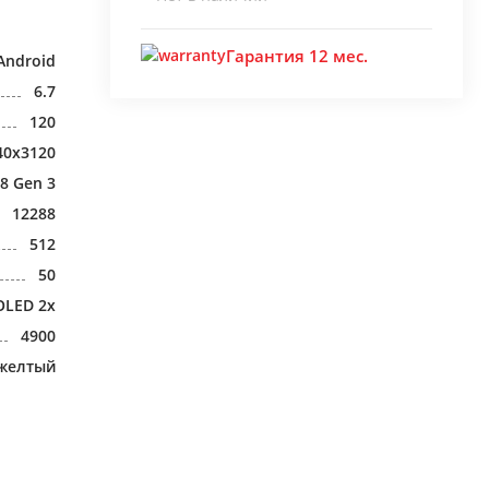
Гарантия 12 мес.
Android
6.7
120
40x3120
8 Gen 3
12288
512
50
OLED 2x
4900
желтый