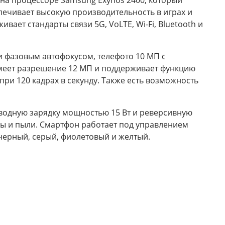
 на процессоре Samsung Exynos 2400, который
спечивает высокую производительность в играх и
вает стандарты связи 5G, VoLTE, Wi-Fi, Bluetooth и
и фазовым автофокусом, телефото 10 МП с
имеет разрешение 12 МП и поддерживает функцию
при 120 кадрах в секунду. Также есть возможность
оводную зарядку мощностью 15 Вт и реверсивную
оды и пыли. Смартфон работает под управлением
 черный, серый, фиолетовый и желтый.