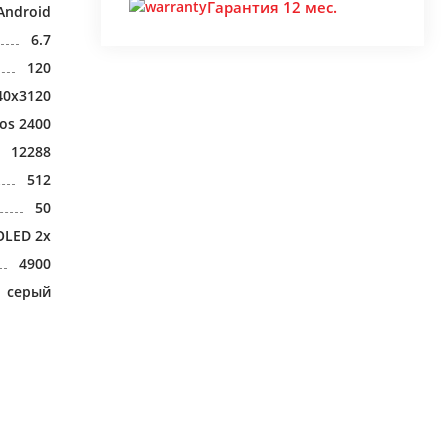
Гарантия 12 мес.
Android
6.7
120
40x3120
os 2400
12288
512
50
OLED 2x
4900
серый