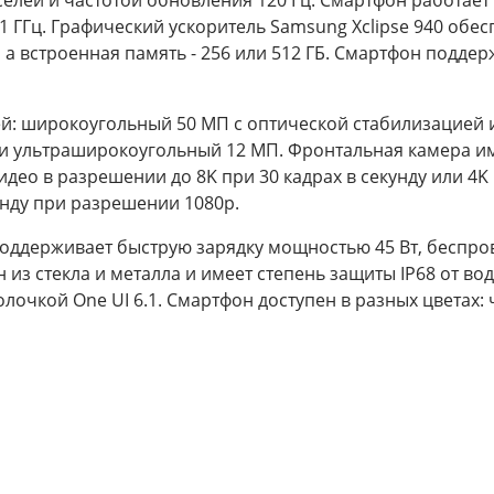
елей и частотой обновления 120 Гц. Смартфон работает
.1 ГГц. Графический ускоритель Samsung Xclipse 940 обе
а встроенная память - 256 или 512 ГБ. Смартфон поддержи
ей: широкоугольный 50 МП с оптической стабилизацией 
, и ультраширокоугольный 12 МП. Фронтальная камера 
ео в разрешении до 8K при 30 кадрах в секунду или 4K 
унду при разрешении 1080p.
поддерживает быструю зарядку мощностью 45 Вт, беспр
из стекла и металла и имеет степень защиты IP68 от в
очкой One UI 6.1. Смартфон доступен в разных цветах: