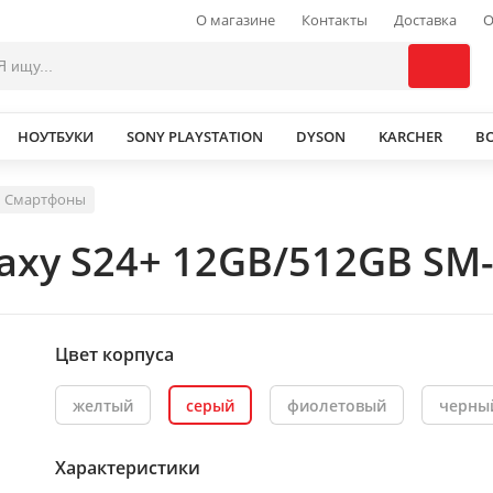
О магазине
Контакты
Доставка
О
НОУТБУКИ
SONY PLAYSTATION
DYSON
KARCHER
В
Смартфоны
xy S24+ 12GB/512GB SM-
Цвет корпуса
желтый
серый
фиолетовый
черны
Характеристики