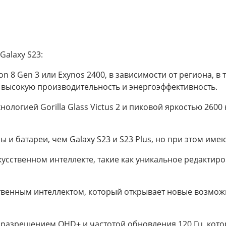
Galaxy S23:
 8 Gen 3 или Exynos 2400, в зависимости от региона, в т
 высокую производительность и энергоэффективность.
логией Gorilla Glass Victus 2 и пиковой яркостью 2600 нит
 и батареи, чем Galaxy S23 и S23 Plus, но при этом имею
кусственном интеллекте, такие как уникальное редакти
твенным интеллектом, который открывает новые возможн
разрешением QHD+ и частотой обновления 120 Гц, котор