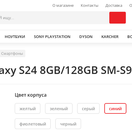
О магазине
Контакты
Доставка
О
НОУТБУКИ
SONY PLAYSTATION
DYSON
KARCHER
В
Смартфоны
xy S24 8GB/128GB SM-S9
Цвет корпуса
желтый
зеленый
серый
синий
фиолетовый
черный