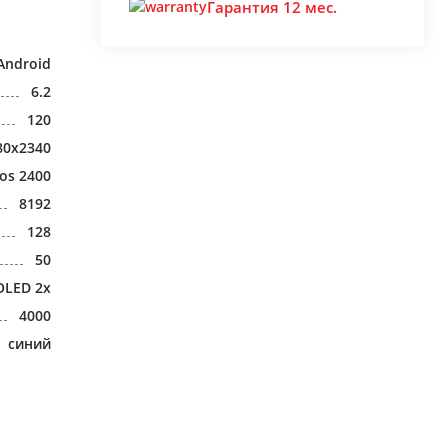
Гарантия 12 мес.
Android
6.2
120
80x2340
os 2400
8192
128
50
OLED 2x
4000
синий