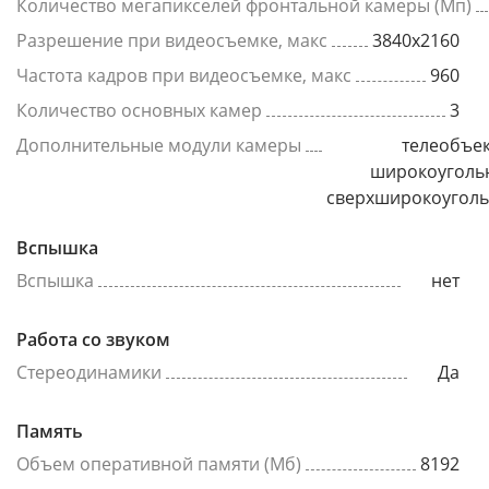
Количество мегапикселей фронтальной камеры (Мп)
Разрешение при видеосъемке, макс
3840x2160
Частота кадров при видеосъемке, макс
960
Количество основных камер
3
Дополнительные модули камеры
телеобъек
широкоуголь
сверхширокоугол
Вспышка
Вспышка
нет
Работа со звуком
Стереодинамики
Да
Память
Объем оперативной памяти (Мб)
8192