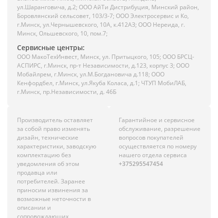
ул.Шаранговича, д.2; ООО АйТи Дистрибуция, Минский район,
Боровлянский сельсовет, 103/3-7; ООО Электросервис и Ко,
г.Минск, ул.Чернышевского, 10А, к.412АЗ; ООО Нереида, г.
Минск, Ольшевского, 10, пом.7;
Сервисные центры:
ООО МакоТехИнвест, Минск, ул. Притыцкого, 105; ООО БРСЦ-
АСПИРС, г.Минск, пр-т Независимости, д.123, корпус 3; ООО
Мобайлрем, г.Минск, ул.М.Богдановича д.118; ООО
Кенфордбел, г.Минск, ул.Якуба Коласа, д.1; ЧТУП МобиЛАБ,
г.Минск, пр.Независимости, д. 46Б
Производитель оставляет
Гарантийное и сервисное
за собой право изменять
обслуживание, разрешение
дизайн, технические
вопросов покупателей
характеристики, заводскую
осуществляется по номеру
комплектацию без
нашего отдела сервиса
уведомления об этом
+375295547454
продавца или
потребителей. Заранее
приносим извинения за
возможные неточности в
описании и
сопровождающих