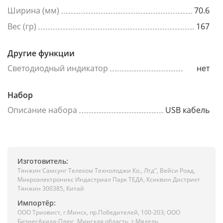
Ширина (мм)
70.6
Вес (гр)
167
Другие функции
Светодиодный индикатор
нет
Набор
Описание набора
USB кабель
Изготовитель:
Тянжин Самсунг Телеком Технолоджи Ко., Лтд", Вейси Роад,
Микроэлектроникс Индастриал Парк ТЕДА, Ксиквин Дистрикт
Тянжин 300385, Китай
Импортёр:
ООО Триовист, г.Минск, пр.Победителей, 100-203; ООО
БизнесАкила-Плюс, Минская область, г.Мядель,