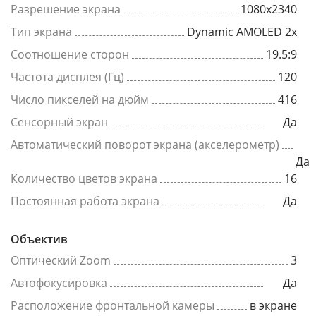
Разрешение экрана
1080x2340
Тип экрана
Dynamic AMOLED 2x
Соотношение сторон
19.5:9
Частота дисплея (Гц)
120
Число пикселей на дюйм
416
Сенсорный экран
Да
Автоматический поворот экрана (акселерометр)
Да
Количество цветов экрана
16
Постоянная работа экрана
Да
Объектив
Оптический Zoom
3
Автофокусировка
Да
Расположение фронтальной камеры
в экране