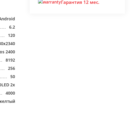
Гарантия 12 мес.
Android
6.2
120
80x2340
os 2400
8192
256
50
OLED 2x
4000
желтый