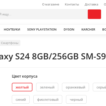
О магазине
Контакты
Доставка
О
НОУТБУКИ
SONY PLAYSTATION
DYSON
KARCHER
В
Смартфоны
xy S24 8GB/256GB SM-S9
Цвет корпуса
желтый
зеленый
оранжевый
серы
синий
фиолетовый
черный