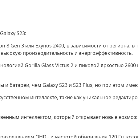
Galaxy S23:
 8 Gen 3 или Exynos 2400, в зависимости от региона, в т
 высокую производительность и энергоэффективность.
логией Gorilla Glass Victus 2 и пиковой яркостью 2600 нит
 и батареи, чем Galaxy S23 и S23 Plus, но при этом имею
кусственном интеллекте, такие как уникальное редакти
твенным интеллектом, который открывает новые возможн
разрешением QHD+ и частотой обновления 120 Гц, котор