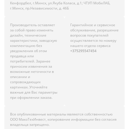
Кенфордбел, г.Минск, ул.Якуба Коласа, д.1; ЧТУП МобиЛАБ,
г.Минск, пр.Независимости, д. 46Б
Производитель оставляет
Гарантийное и сервисное
за собой право изменять
обслуживание, разрешение
дизайн, технические
вопросов покупателей
характеристики, заводскую
осуществляется по номеру
комплектацию без
нашего отдела сервиса
уведомления об этом
+375295547454
продавца или
потребителей. Заранее
приносим извинения за
возможные неточности в
описании и
сопровождающих
картинках. Уточняйте
важные для Вас параметры
при оформлении заказа.
Все опубликованные материалы являются собственностью
ООО МакоТехИнвест, копирование информации без согласия
владельца запрещено.