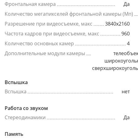
Фронтальная камера
Да
Количество мегапикселей фронтальной камеры (Мп)
Разрешение при видеосъемке, макс
3840x2160
Частота кадров при видеосъемке, макс
960
Количество основных камер
4
Дополнительные модули камеры
телеобъек
широкоуголь
сверхширокоугол
Вспышка
Вспышка
нет
Работа со звуком
Стереодинамики
Да
Память