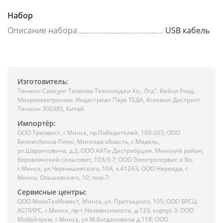
Набор
Описание набора
USB кабель
Изготовитель:
Тянжин Самсунг Телеком Технолоджи Ко., Лтд", Вейси Роад,
Микроэлектроникс Индастриал Парк ТЕДА, Ксиквин Дистрикт
Тянжин 300385, Китай
Импортёр:
ООО Триовист, г.Минск, пр.Победителей, 100-203; ООО
БизнесАкила-Плюс, Минская область, г.Мядель,
ул.Шаранговича, д.2; ООО АйТи Дистрибуция, Минский район,
Боровлянский сельсовет, 103/3-7; ООО Электросервис и Ко,
г.Минск, ул.Чернышевского, 10А, к.412АЗ; ООО Нереида, г.
Минск, Ольшевского, 10, пом.7;
Сервисные центры:
ООО МакоТехИнвест, Минск, ул. Притыцкого, 105; ООО БРСЦ-
АСПИРС, г.Минск, пр-т Независимости, д.123, корпус 3; ООО
Мобайлрем, г.Минск, ул.М.Богдановича д.118; ООО