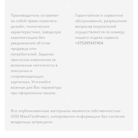
Производитель оставляет
Гарантийное и сервисное
за собой право изменять
обслуживание, разрешение
дизайн, технические
вопросов покупателей
характеристики, заводскую
осуществляется по номеру
комплектацию без
нашего отдела сервиса
уведомления об этом
+375295547454
продавца или
потребителей. Заранее
приносим извинения за
возможные неточности в
описании и
сопровождающих
картинках. Уточняйте
важные для Вас параметры
при оформлении заказа.
Все опубликованные материалы являются собственностью
ООО МакоТехИнвест, копирование информации без согласия
владельца запрещено.