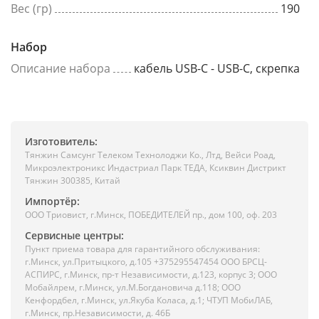
Вес (гр)
190
Набор
Описание набора
кабель USB-C - USB-C, скрепка
Изготовитель:
Тянжин Самсунг Телеком Технолоджи Ко., Лтд, Вейси Роад,
Микроэлектроникс Индастриал Парк ТЕДА, Ксиквин Дистрикт
Тянжин 300385, Китай
Импортёр:
ООО Триовист, г.Минск, ПОБЕДИТЕЛЕЙ пр., дом 100, оф. 203
Сервисные центры:
Пункт приема товара для гарантийного обслуживания:
г.Минск, ул.Притыцкого, д.105 +375295547454 ООО БРСЦ-
АСПИРС, г.Минск, пр-т Независимости, д.123, корпус 3; ООО
Мобайлрем, г.Минск, ул.М.Богдановича д.118; ООО
Кенфордбел, г.Минск, ул.Якуба Коласа, д.1; ЧТУП МобиЛАБ,
г.Минск, пр.Независимости, д. 46Б