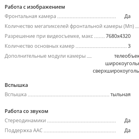
Работа с изображением
Фронтальная камера
Да
Количество мегапикселей фронтальной камеры (Мп)
Разрешение при видеосъемке, макс
7680x4320
Количество основных камер
3
Дополнительные модули камеры
телеобъек
широкоуголь
сверхширокоугол
Вспышка
Вспышка
тыльная
Работа со звуком
Стереодинамики
Да
Поддержка AAC
Да