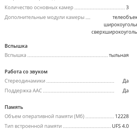
Количество основных камер
3
Дополнительные модули камеры
телеобъек
широкоуголь
сверхширокоугол
Вспышка
Вспышка
тыльная
Работа со звуком
Стереодинамики
Да
Поддержка AAC
Да
Память
Объем оперативной памяти (Мб)
12228
Тип встроенной памяти
UFS 4.0