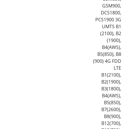
GSM900,
DCS1800,
PCS1900 3G
UMTS B1
(2100), B2
(1900),
B4(AWS),
B5(850), B8
(900) 4G FDD
LTE
B1(2100),
B2(1900),
B3(1800),
B4(AWS),
B5(850),
B7(2600),
B8(900),
B12(700),