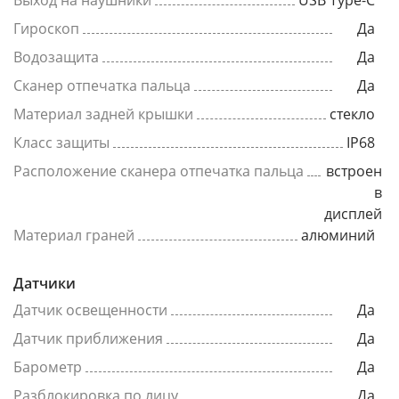
Выход на наушники
USB Type-C
Гироскоп
Да
Водозащита
Да
Сканер отпечатка пальца
Да
Материал задней крышки
стекло
Класс защиты
IP68
Расположение сканера отпечатка пальца
встроен
в
дисплей
Материал граней
алюминий
Датчики
Датчик освещенности
Да
Датчик приближения
Да
Барометр
Да
Разблокировка по лицу
Да