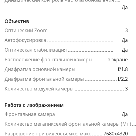
Динамический контроль частоты обновления
Да
Объектив
Оптический Zoom
3
Автофокусировка
Да
Оптическая стабилизация
Да
Расположение фронтальной камеры
в экране
Диафрагма основной камеры
f/1.8
Диафрагма фронтальной камеры
f/2.2
Количество модулей камеры
3
Работа с изображением
Фронтальная камера
Да
Количество мегапикселей фронтальной камеры (Мп)
Разрешение при видеосъемке, макс
7680x4320