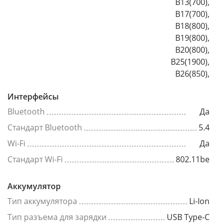
B13(700),
B17(700),
B18(800),
B19(800),
B20(800),
B25(1900),
B26(850),
Интерфейсы
Bluetooth
Да
Стандарт Bluetooth
5.4
Wi-Fi
Да
Стандарт Wi-Fi
802.11be
Аккумулятор
Тип аккумулятора
Li-Ion
Тип разъема для зарядки
USB Type-C