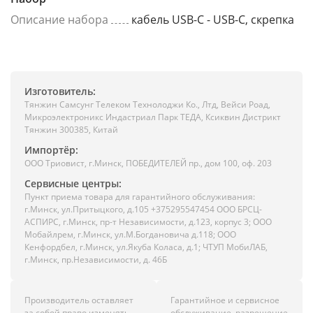
Описание набора
кабель USB-C - USB-C, скрепка
Изготовитель:
Тянжин Самсунг Телеком Технолоджи Ко., Лтд, Вейси Роад,
Микроэлектроникс Индастриал Парк ТЕДА, Ксиквин Дистрикт
Тянжин 300385, Китай
Импортёр:
ООО Триовист, г.Минск, ПОБЕДИТЕЛЕЙ пр., дом 100, оф. 203
Сервисные центры:
Пункт приема товара для гарантийного обслуживания:
г.Минск, ул.Притыцкого, д.105 +375295547454 ООО БРСЦ-
АСПИРС, г.Минск, пр-т Независимости, д.123, корпус 3; ООО
Мобайлрем, г.Минск, ул.М.Богдановича д.118; ООО
Кенфордбел, г.Минск, ул.Якуба Коласа, д.1; ЧТУП МобиЛАБ,
г.Минск, пр.Независимости, д. 46Б
Производитель оставляет
Гарантийное и сервисное
за собой право изменять
обслуживание, разрешение