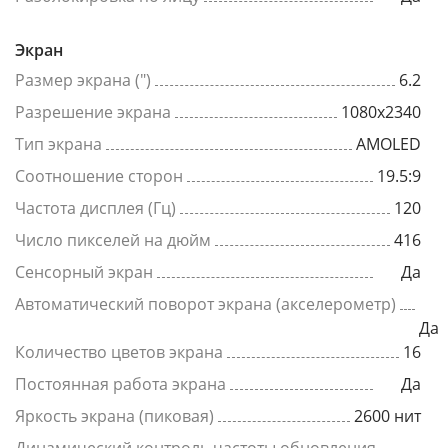
Экран
Размер экрана (")
6.2
Разрешение экрана
1080x2340
Тип экрана
AMOLED
Соотношение сторон
19.5:9
Частота дисплея (Гц)
120
Число пикселей на дюйм
416
Сенсорный экран
Да
Автоматический поворот экрана (акселерометр)
Да
Количество цветов экрана
16
Постоянная работа экрана
Да
Яркость экрана (пиковая)
2600 нит