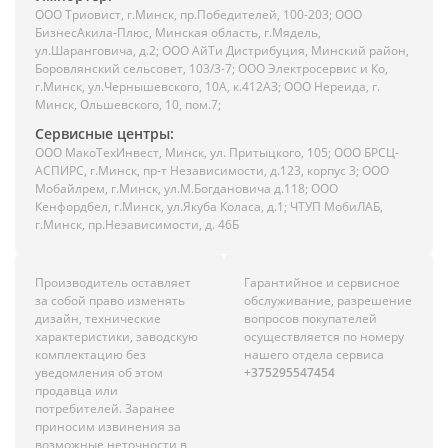
ООО Триовист, г.Минск, пр.Победителей, 100-203; ООО
БизнесАкила-Плюс, Минская область, г.Мядель,
ул.Шаранговича, д.2; ООО АйТи Дистрибуция, Минский район,
Боровлянский сельсовет, 103/3-7; ООО Электросервис и Ко,
г.Минск, ул.Чернышевского, 10А, к.412АЗ; ООО Нереида, г.
Минск, Ольшевского, 10, пом.7;
Сервисные центры:
ООО МакоТехИнвест, Минск, ул. Притыцкого, 105; ООО БРСЦ-
АСПИРС, г.Минск, пр-т Независимости, д.123, корпус 3; ООО
Мобайлрем, г.Минск, ул.М.Богдановича д.118; ООО
Кенфордбел, г.Минск, ул.Якуба Коласа, д.1; ЧТУП МобиЛАБ,
г.Минск, пр.Независимости, д. 46Б
Производитель оставляет
Гарантийное и сервисное
за собой право изменять
обслуживание, разрешение
дизайн, технические
вопросов покупателей
характеристики, заводскую
осуществляется по номеру
комплектацию без
нашего отдела сервиса
уведомления об этом
+375295547454
продавца или
потребителей. Заранее
приносим извинения за
возможные неточности в