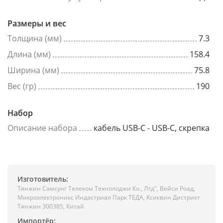
Размеры и вес
Толщина (мм)
7.3
Длина (мм)
158.4
Ширина (мм)
75.8
Вес (гр)
190
Набор
Описание набора
кабель USB-C - USB-C, скрепка
Изготовитель:
Тянжин Самсунг Телеком Технолоджи Ко., Лтд", Вейси Роад,
Микроэлектроникс Индастриал Парк ТЕДА, Ксиквин Дистрикт
Тянжин 300385, Китай
Импортёр: