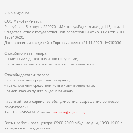
2026 «Agroup»
ООО МакоТехИнвест,
Республика Беларусь, 220070, г.Минск, ул.Радиальная, д.11Б, пом.11
Свидетельство о государственной регистрации от 25.09.2025г. УНП
193910620.
Дата внесения сведений в Торговый реестр 21.11.2025г. №762056
Способы оплаты товара:
- наличными денежными при получении;
- банковской платёжной карточкой при получении.
Способы доставки товара:
- транспортным средством продавца;
- транспортным средством компании-перевозчика;
- самовывоз из пункта выдача заказов.
Гарантийное и сервисное обслуживание, разрешение вопросов
покупателей:
Тел. +375295547454 e-mail:
service@agroup.by
Время работы колл-центра: 09:00-20:00 в будние дни, 10:00-19:00 в
выходные и праздничные.