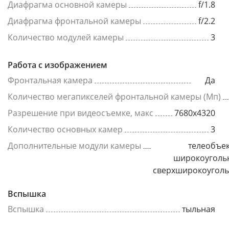
Диафрагма основной камеры
f/1.8
Диафрагма фронтальной камеры
f/2.2
Количество модулей камеры
3
Работа с изображением
Фронтальная камера
Да
Количество мегапикселей фронтальной камеры (Мп)
Разрешение при видеосъемке, макс
7680x4320
Количество основных камер
3
Дополнительные модули камеры
телеобъек
широкоуголь
сверхширокоугол
Вспышка
Вспышка
тыльная