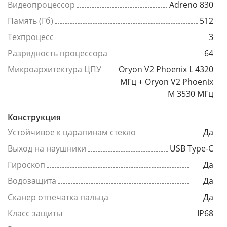
Видеопроцессор
Adreno 830
Память (Гб)
512
Техпроцесс
3
Разрядность процессора
64
Микроархитектура ЦПУ
Oryon V2 Phoenix L 4320
МГц + Oryon V2 Phoenix
M 3530 МГц
Конструкция
Устойчивое к царапинам стекло
Да
Выход на наушники
USB Type-C
Гироскоп
Да
Водозащита
Да
Сканер отпечатка пальца
Да
Класс защиты
IP68