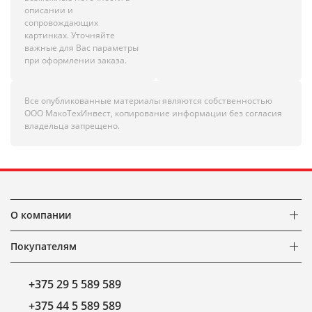
описании и
сопровождающих
картинках. Уточняйте
важные для Вас параметры
при оформлении заказа.
Все опубликованные материалы являются собственностью
ООО МакоТехИнвест, копирование информации без согласия
владельца запрещено.
О компании
Покупателям
+375 29 5 589 589
+375 44 5 589 589