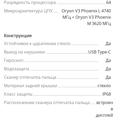
Разрядность процессора
64
Микроархитектура ЦПУ
Oryon V3 Phoenix L 4740
МГц + Oryon V3 Phoenix
M 3620 МГц
Конструкция
Устойчивое к царапинам стекло
Да
Выход на наушники
USB Type-C
Гироскоп
Да
Водозащита
Да
Сканер отпечатка пальца
Да
Материал задней крышки
стекло
Класс защиты
IP68
Расположение сканера отпечатка пальца
встроен
в
дисплей