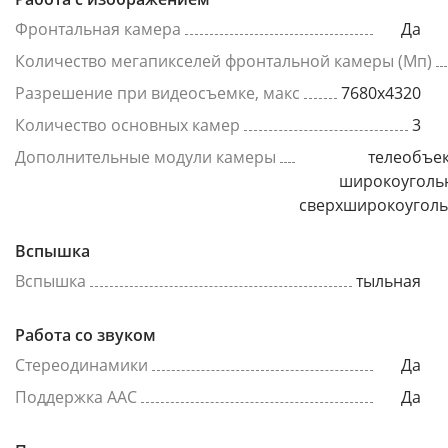
Фронтальная камера
Да
Количество мегапикселей фронтальной камеры (Мп)
Разрешение при видеосъемке, макс
7680x4320
Количество основных камер
3
Дополнительные модули камеры
телеобъек
широкоуголь
сверхширокоугол
Вспышка
Вспышка
тыльная
Работа со звуком
Стереодинамики
Да
Поддержка AAC
Да