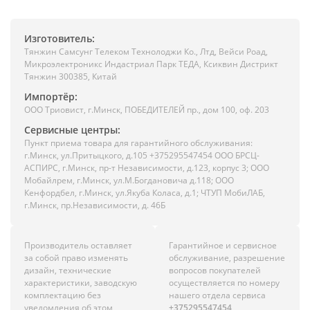
Изготовитель:
Тянжин Самсунг Телеком Технолоджи Ко., Лтд, Вейси Роад,
Микроэлектроникс Индастриал Парк ТЕДА, Ксиквин Дистрикт
Тянжин 300385, Китай
Импортёр:
ООО Триовист, г.Минск, ПОБЕДИТЕЛЕЙ пр., дом 100, оф. 203
Сервисные центры:
Пункт приема товара для гарантийного обслуживания:
г.Минск, ул.Притыцкого, д.105 +375295547454 ООО БРСЦ-
АСПИРС, г.Минск, пр-т Независимости, д.123, корпус 3; ООО
Мобайлрем, г.Минск, ул.М.Богдановича д.118; ООО
Кенфордбел, г.Минск, ул.Якуба Коласа, д.1; ЧТУП МобиЛАБ,
г.Минск, пр.Независимости, д. 46Б
Производитель оставляет
Гарантийное и сервисное
за собой право изменять
обслуживание, разрешение
дизайн, технические
вопросов покупателей
характеристики, заводскую
осуществляется по номеру
комплектацию без
нашего отдела сервиса
уведомления об этом
+375295547454