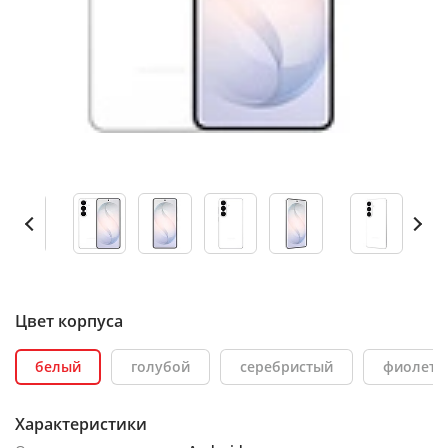
Цвет корпуса
белый
голубой
серебристый
фиолето
Характеристики