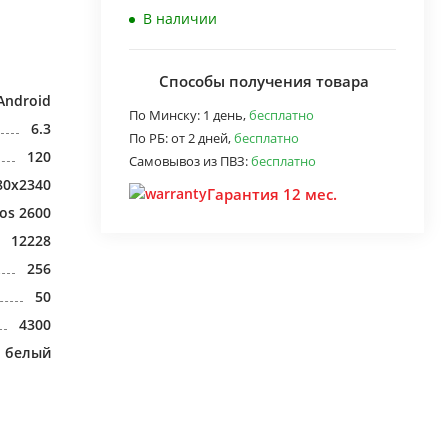
В наличии
Способы получения товара
Android
По Минску:
1 день,
бесплатно
6.3
По РБ:
от 2 дней,
бесплатно
120
Самовывоз из ПВЗ:
бесплатно
80x2340
Гарантия 12 мес.
os 2600
12228
256
50
4300
белый