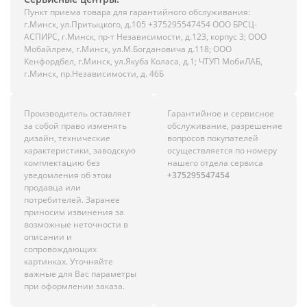
Пункт приема товара для гарантийного обслуживания:
г.Минск, ул.Притыцкого, д.105 +375295547454 ООО БРСЦ-
АСПИРС, г.Минск, пр-т Независимости, д.123, корпус 3; ООО
Мобайлрем, г.Минск, ул.М.Богдановича д.118; ООО
Кенфордбел, г.Минск, ул.Якуба Коласа, д.1; ЧТУП МобиЛАБ,
г.Минск, пр.Независимости, д. 46Б
Производитель оставляет
Гарантийное и сервисное
за собой право изменять
обслуживание, разрешение
дизайн, технические
вопросов покупателей
характеристики, заводскую
осуществляется по номеру
комплектацию без
нашего отдела сервиса
уведомления об этом
+375295547454
продавца или
потребителей. Заранее
приносим извинения за
возможные неточности в
описании и
сопровождающих
картинках. Уточняйте
важные для Вас параметры
при оформлении заказа.