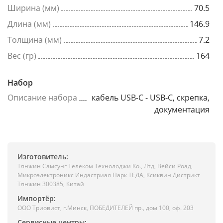
Ширина (мм)
70.5
Длина (мм)
146.9
Толщина (мм)
7.2
Вес (гр)
164
Набор
Описание набора
кабель USB-C - USB-C, скрепка,
документация
Изготовитель:
Тянжин Самсунг Телеком Технолоджи Ко., Лтд, Вейси Роад,
Микроэлектроникс Индастриал Парк ТЕДА, Ксиквин Дистрикт
Тянжин 300385, Китай
Импортёр:
ООО Триовист, г.Минск, ПОБЕДИТЕЛЕЙ пр., дом 100, оф. 203
Сервисные центры: