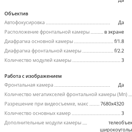
Да
Объектив
Автофокусировка
Да
Расположение фронтальной камеры
в экране
Диафрагма основной камеры
f/1.8
Диафрагма фронтальной камеры
f/2.2
Количество модулей камеры
3
Работа с изображением
Фронтальная камера
Да
Количество мегапикселей фронтальной камеры (Мп)
Разрешение при видеосъемке, макс
7680x4320
Количество основных камер
3
Дополнительные модули камеры
телеобъек
широкоуголь