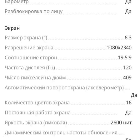
Барометр
Да
Разблокировка по лицу
Да
Экран
Размер экрана (")
6.3
Разрешение экрана
1080x2340
Соотношение сторон
19.5:9
Частота дисплея (Гц)
120
Число пикселей на дюйм
409
Автоматический поворот экрана (акселерометр)
Да
Количество цветов экрана
16
Постоянная работа экрана
Да
Яркость экрана (пиковая)
2600 нит
Динамический контроль частоты обновления