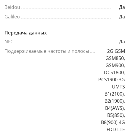
Beidou
Да
Galileo
Да
Передача данных
NFC
Да
Поддерживаемые частоты и полосы
2G GSM
GSM850,
GSM900,
DCS1800,
PCS1900 3G
UMTS
B1(2100),
B2(1900),
B4(AWS),
B5(850),
B8(900) 4G
FDD LTE