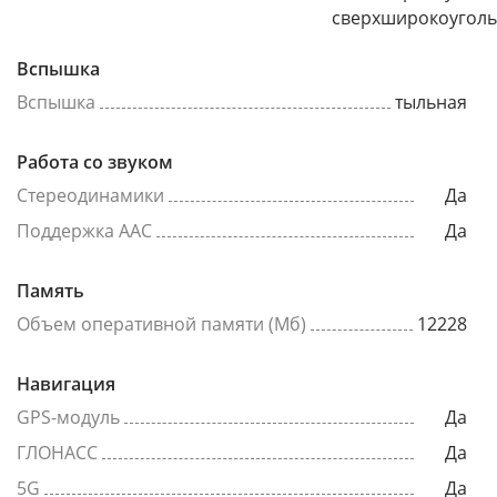
сверхширокоугол
Вспышка
Вспышка
тыльная
Работа со звуком
Стереодинамики
Да
Поддержка AAC
Да
Память
Объем оперативной памяти (Мб)
12228
Навигация
GPS-модуль
Да
ГЛОНАСС
Да
5G
Да