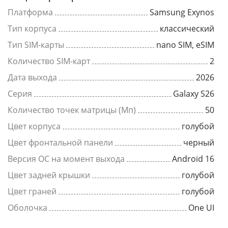
Платформа
Samsung Exynos
Тип корпуса
классический
Тип SIM-карты
nano SIM, eSIM
Количество SIM-карт
2
Дата выхода
2026
Серия
Galaxy S26
Количество точек матрицы (Мп)
50
Цвет корпуса
голубой
Цвет фронтальной панели
черный
Версия ОС на момент выхода
Android 16
Цвет задней крышки
голубой
Цвет граней
голубой
Оболочка
One UI