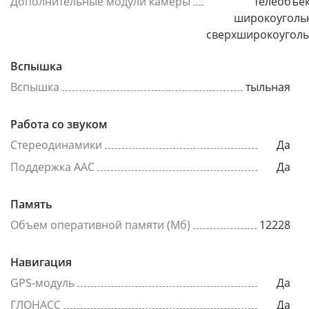
Дополнительные модули камеры
телеобъек
широкоуголь
сверхширокоугол
Вспышка
Вспышка
тыльная
Работа со звуком
Стереодинамики
Да
Поддержка AAC
Да
Память
Объем оперативной памяти (Мб)
12228
Навигация
GPS-модуль
Да
ГЛОНАСС
Да