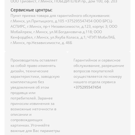
ООО Триовист, г.Минск, ПОБЕДИТЕЛЕЙ пр., дом 100, оф. 203
Сервисные центры:
Пункт приема товара для гарантийного обслуживания:
г.Минск, ул.Притыцкого, д.105 +375295547454 ООО БРСЦ-
АСПИРС, г.Минск, пр-т Независимости, д.123, корпус 3; ООО
Мобайлрем, г.Минск, ул.М.Богдановича д.118; ООО
Кенфордбел, г.Минск, ул.Якуба Коласа, д.1; ЧТУП МобиЛАБ,
г.Минск, пр.Независимости, д. 46Б
Производитель оставляет
Гарантийное и сервисное
за собой право изменять
обслуживание, разрешение
дизайн, технические
вопросов покупателей
характеристики, заводскую
осуществляется по номеру
комплектацию без
нашего отдела сервиса
уведомления об этом
+375295547454
продавца или
потребителей. Заранее
приносим извинения за
возможные неточности в
описании и
сопровождающих
картинках. Уточняйте
важные для Вас параметры