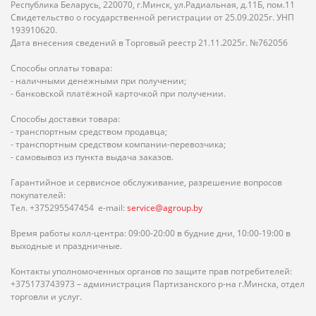
Республика Беларусь, 220070, г.Минск, ул.Радиальная, д.11Б, пом.11
Свидетельство о государственной регистрации от 25.09.2025г. УНП
193910620.
Дата внесения сведений в Торговый реестр 21.11.2025г. №762056
Способы оплаты товара:
- наличными денежными при получении;
- банковской платёжной карточкой при получении.
Способы доставки товара:
- транспортным средством продавца;
- транспортным средством компании-перевозчика;
- самовывоз из пункта выдача заказов.
Гарантийное и сервисное обслуживание, разрешение вопросов
покупателей:
Тел. +375295547454 e-mail:
service@agroup.by
Время работы колл-центра: 09:00-20:00 в будние дни, 10:00-19:00 в
выходные и праздничные.
Контакты уполномоченных органов по защите прав потребителей:
+375173743973 – администрация Партизанского р-на г.Минска, отдел
торговли и услуг.