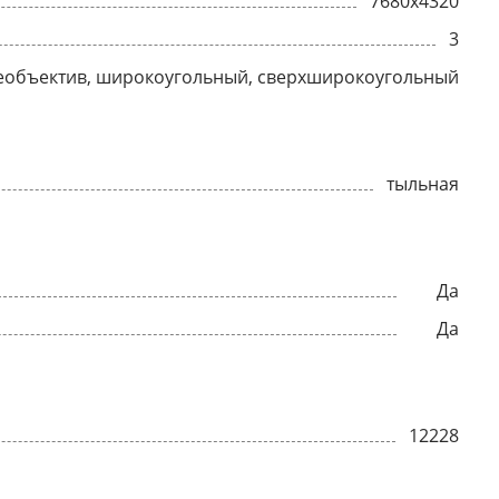
7680x4320
3
еобъектив, широкоугольный, сверхширокоугольный
тыльная
Да
Да
12228