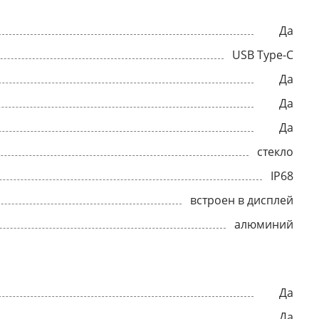
Да
USB Type-C
Да
Да
Да
стекло
IP68
встроен в дисплей
алюминий
Да
Да