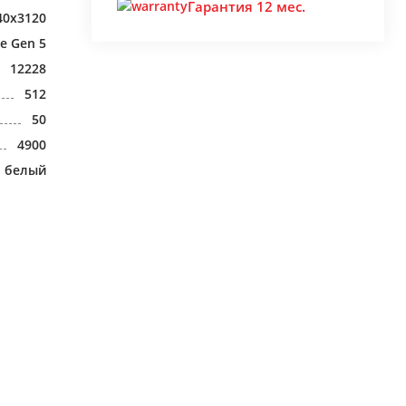
Гарантия 12 мес.
40x3120
e Gen 5
12228
512
50
4900
белый