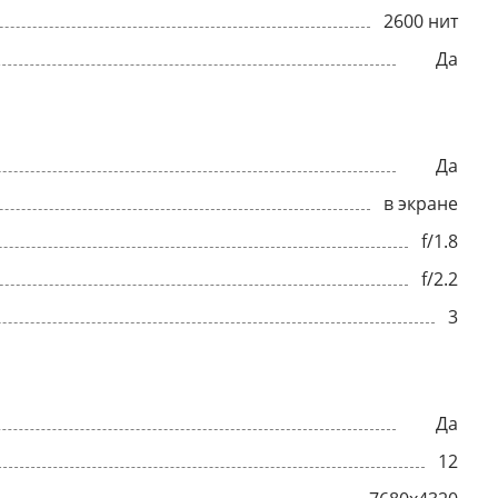
2600 нит
Да
Да
в экране
f/1.8
f/2.2
3
Да
12