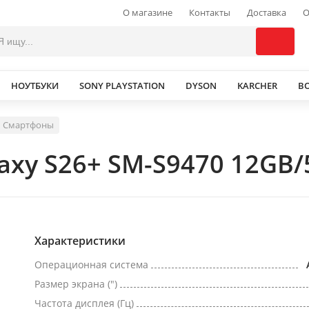
О магазине
Контакты
Доставка
О
НОУТБУКИ
SONY PLAYSTATION
DYSON
KARCHER
В
Смартфоны
xy S26+ SM-S9470 12GB/
Характеристики
Операционная система
Размер экрана (")
Частота дисплея (Гц)