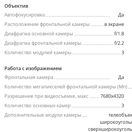
Объектив
Автофокусировка
Да
Расположение фронтальной камеры
в экране
Диафрагма основной камеры
f/1.8
Диафрагма фронтальной камеры
f/2.2
Количество модулей камеры
3
Работа с изображением
Фронтальная камера
Да
Количество мегапикселей фронтальной камеры (Мп)
Разрешение при видеосъемке, макс
7680x4320
Количество основных камер
3
Дополнительные модули камеры
телеобъек
широкоуголь
сверхширокоугол