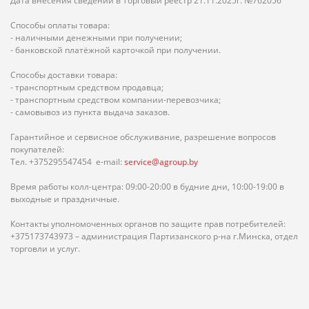
Дата внесения сведений в Торговый реестр 21.11.2025г. №762056
Способы оплаты товара:
- наличными денежными при получении;
- банковской платёжной карточкой при получении.
Способы доставки товара:
- транспортным средством продавца;
- транспортным средством компании-перевозчика;
- самовывоз из пункта выдача заказов.
Гарантийное и сервисное обслуживание, разрешение вопросов
покупателей:
Тел. +375295547454 e-mail:
service@agroup.by
Время работы колл-центра: 09:00-20:00 в будние дни, 10:00-19:00 в
выходные и праздничные.
Контакты уполномоченных органов по защите прав потребителей:
+375173743973 – администрация Партизанского р-на г.Минска, отдел
торговли и услуг.