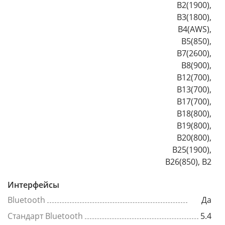
B2(1900),
B3(1800),
B4(AWS),
B5(850),
B7(2600),
B8(900),
B12(700),
B13(700),
B17(700),
B18(800),
B19(800),
B20(800),
B25(1900),
B26(850), B2
Интерфейсы
Bluetooth
Да
Стандарт Bluetooth
5.4