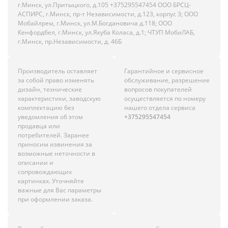
г.Минск, ул.Притыцкого, д.105 +375295547454 ООО БРСЦ-
АСПИРС, г.Минск, пр-т Независимости, д.123, корпус 3; ООО
Мобайлрем, г.Минск, ул.М.Богдановича д.118; ООО
Кенфордбел, г.Минск, ул.Якуба Коласа, д.1; ЧТУП МобиЛАБ,
г.Минск, пр.Независимости, д. 46Б
Производитель оставляет
Гарантийное и сервисное
за собой право изменять
обслуживание, разрешение
дизайн, технические
вопросов покупателей
характеристики, заводскую
осуществляется по номеру
комплектацию без
нашего отдела сервиса
уведомления об этом
+375295547454
продавца или
потребителей. Заранее
приносим извинения за
возможные неточности в
описании и
сопровождающих
картинках. Уточняйте
важные для Вас параметры
при оформлении заказа.