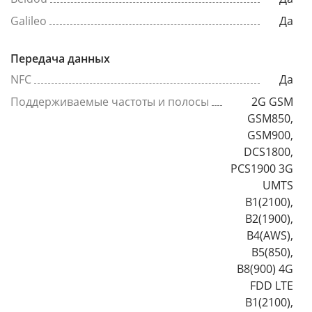
Galileo
Да
Передача данных
NFC
Да
Поддерживаемые частоты и полосы
2G GSM
GSM850,
GSM900,
DCS1800,
PCS1900 3G
UMTS
B1(2100),
B2(1900),
B4(AWS),
B5(850),
B8(900) 4G
FDD LTE
B1(2100),