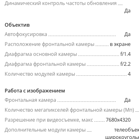
Динамический контроль частоты обновления
Да
Объектив
Автофокусировка
Да
Расположение фронтальной камеры
в экране
Диафрагма основной камеры
f/1.4
Диафрагма фронтальной камеры
f/2.2
Количество модулей камеры
4
Работа с изображением
Фронтальная камера
Да
Количество мегапикселей фронтальной камеры (Мп)
Разрешение при видеосъемке, макс
7680x4320
Дополнительные модули камеры
телеобъек
широкоуголь