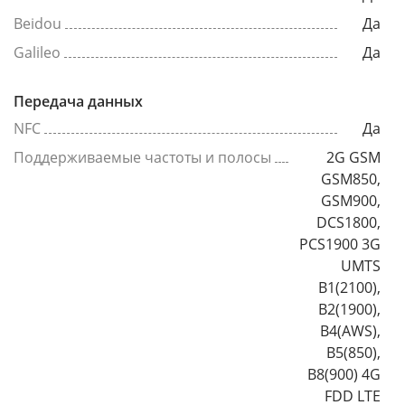
Beidou
Да
Galileo
Да
Передача данных
NFC
Да
Поддерживаемые частоты и полосы
2G GSM
GSM850,
GSM900,
DCS1800,
PCS1900 3G
UMTS
B1(2100),
B2(1900),
B4(AWS),
B5(850),
B8(900) 4G
FDD LTE