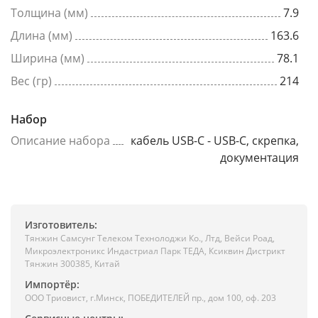
Толщина (мм)
7.9
Длина (мм)
163.6
Ширина (мм)
78.1
Вес (гр)
214
Набор
Описание набора
кабель USB-C - USB-C, скрепка,
документация
Изготовитель:
Тянжин Самсунг Телеком Технолоджи Ко., Лтд, Вейси Роад,
Микроэлектроникс Индастриал Парк ТЕДА, Ксиквин Дистрикт
Тянжин 300385, Китай
Импортёр:
ООО Триовист, г.Минск, ПОБЕДИТЕЛЕЙ пр., дом 100, оф. 203