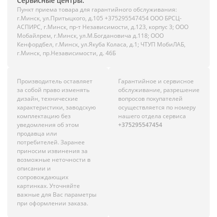
Сервисные центры:
Пункт приема товара для гарантийного обслуживания:
г.Минск, ул.Притыцкого, д.105 +375295547454 ООО БРСЦ-
АСПИРС, г.Минск, пр-т Независимости, д.123, корпус 3; ООО
Мобайлрем, г.Минск, ул.М.Богдановича д.118; ООО
Кенфордбел, г.Минск, ул.Якуба Коласа, д.1; ЧТУП МобиЛАБ,
г.Минск, пр.Независимости, д. 46Б
Производитель оставляет
Гарантийное и сервисное
за собой право изменять
обслуживание, разрешение
дизайн, технические
вопросов покупателей
характеристики, заводскую
осуществляется по номеру
комплектацию без
нашего отдела сервиса
уведомления об этом
+375295547454
продавца или
потребителей. Заранее
приносим извинения за
возможные неточности в
описании и
сопровождающих
картинках. Уточняйте
важные для Вас параметры
при оформлении заказа.