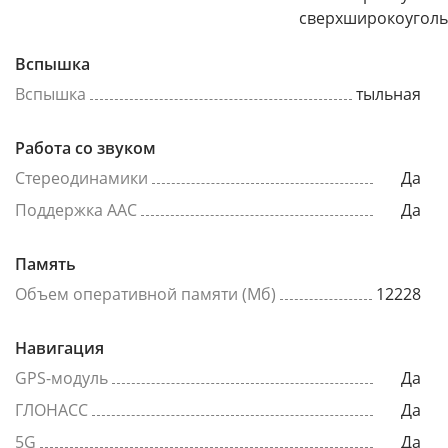
сверхширокоугол
Вспышка
Вспышка
тыльная
Работа со звуком
Стереодинамики
Да
Поддержка AAC
Да
Память
Объем оперативной памяти (Мб)
12228
Навигация
GPS-модуль
Да
ГЛОНАСС
Да
5G
Да