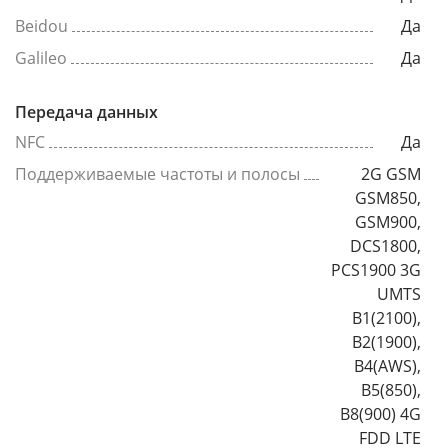
Beidou
Да
Galileo
Да
Передача данных
NFC
Да
Поддерживаемые частоты и полосы
2G GSM
GSM850,
GSM900,
DCS1800,
PCS1900 3G
UMTS
B1(2100),
B2(1900),
B4(AWS),
B5(850),
B8(900) 4G
FDD LTE