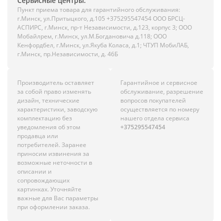
Сервисные центры:
Пункт приема товара для гарантийного обслуживания:
г.Минск, ул.Притыцкого, д.105 +375295547454 ООО БРСЦ-
АСПИРС, г.Минск, пр-т Независимости, д.123, корпус 3; ООО
Мобайлрем, г.Минск, ул.М.Богдановича д.118; ООО
Кенфордбел, г.Минск, ул.Якуба Коласа, д.1; ЧТУП МобиЛАБ,
г.Минск, пр.Независимости, д. 46Б
Производитель оставляет
Гарантийное и сервисное
за собой право изменять
обслуживание, разрешение
дизайн, технические
вопросов покупателей
характеристики, заводскую
осуществляется по номеру
комплектацию без
нашего отдела сервиса
уведомления об этом
+375295547454
продавца или
потребителей. Заранее
приносим извинения за
возможные неточности в
описании и
сопровождающих
картинках. Уточняйте
важные для Вас параметры
при оформлении заказа.