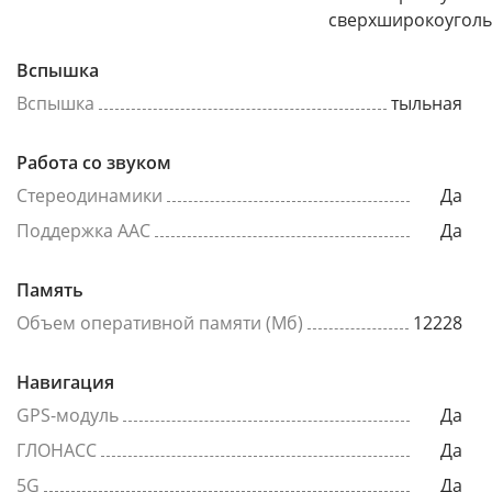
сверхширокоугол
Вспышка
Вспышка
тыльная
Работа со звуком
Стереодинамики
Да
Поддержка AAC
Да
Память
Объем оперативной памяти (Мб)
12228
Навигация
GPS-модуль
Да
ГЛОНАСС
Да
5G
Да