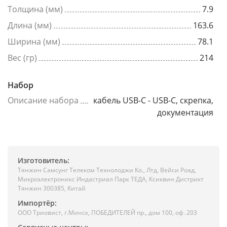
Толщина (мм)
7.9
Длина (мм)
163.6
Ширина (мм)
78.1
Вес (гр)
214
Набор
Описание набора
кабель USB-C - USB-C, скрепка,
документация
Изготовитель:
Тянжин Самсунг Телеком Технолоджи Ко., Лтд, Вейси Роад,
Микроэлектроникс Индастриал Парк ТЕДА, Ксиквин Дистрикт
Тянжин 300385, Китай
Импортёр:
ООО Триовист, г.Минск, ПОБЕДИТЕЛЕЙ пр., дом 100, оф. 203