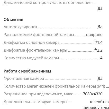
Динамический контроль частоты обновления
Да
Объектив
Автофокусировка
Да
Расположение фронтальной камеры
в экране
Диафрагма основной камеры
f/1.4
Диафрагма фронтальной камеры
f/2.2
Количество модулей камеры
4
Работа с изображением
Фронтальная камера
Да
Количество мегапикселей фронтальной камеры (Мп)
Разрешение при видеосъемке, макс
7680x4320
Дополнительные модули камеры
телеобъек
широкоуголь