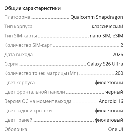
Общие характеристики
Платформа
Qualcomm Snapdragon
Тип корпуса
классический
Тип SIM-карты
nano SIM, eSIM
Количество SIM-карт
2
Дата выхода
2026
Серия
Galaxy S26 Ultra
Количество точек матрицы (Мп)
200
Цвет корпуса
фиолетовый
Цвет фронтальной панели
черный
Версия ОС на момент выхода
Android 16
Цвет задней крышки
фиолетовый
Цвет граней
фиолетовый
Оболочка
One UI