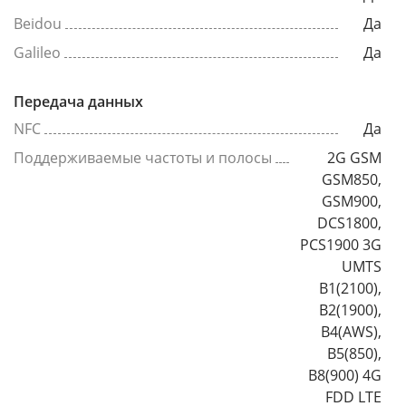
Beidou
Да
Galileo
Да
Передача данных
NFC
Да
Поддерживаемые частоты и полосы
2G GSM
GSM850,
GSM900,
DCS1800,
PCS1900 3G
UMTS
B1(2100),
B2(1900),
B4(AWS),
B5(850),
B8(900) 4G
FDD LTE