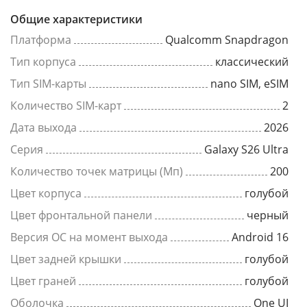
Общие характеристики
Платформа
Qualcomm Snapdragon
Тип корпуса
классический
Тип SIM-карты
nano SIM, eSIM
Количество SIM-карт
2
Дата выхода
2026
Серия
Galaxy S26 Ultra
Количество точек матрицы (Мп)
200
Цвет корпуса
голубой
Цвет фронтальной панели
черный
Версия ОС на момент выхода
Android 16
Цвет задней крышки
голубой
Цвет граней
голубой
Оболочка
One UI