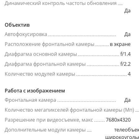
Динамический контроль частоты обновления
Да
Объектив
Автофокусировка
Да
Расположение фронтальной камеры
в экране
Диафрагма основной камеры
f/1.4
Диафрагма фронтальной камеры
f/2.2
Количество модулей камеры
4
Работа с изображением
Фронтальная камера
Да
Количество мегапикселей фронтальной камеры (Мп)
Разрешение при видеосъемке, макс
7680x4320
Дополнительные модули камеры
телеобъек
широкоуголь