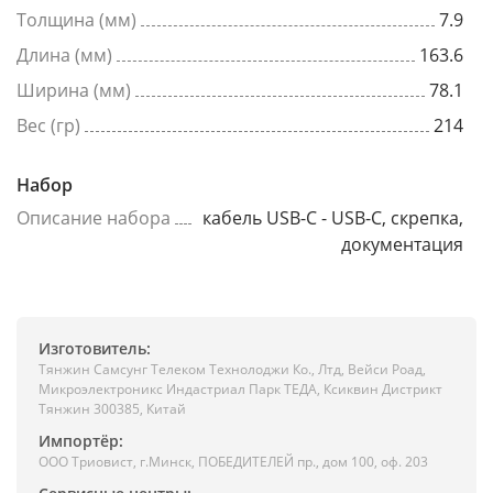
Толщина (мм)
7.9
Длина (мм)
163.6
Ширина (мм)
78.1
Вес (гр)
214
Набор
Описание набора
кабель USB-C - USB-C, скрепка,
документация
Изготовитель:
Тянжин Самсунг Телеком Технолоджи Ко., Лтд, Вейси Роад,
Микроэлектроникс Индастриал Парк ТЕДА, Ксиквин Дистрикт
Тянжин 300385, Китай
Импортёр:
ООО Триовист, г.Минск, ПОБЕДИТЕЛЕЙ пр., дом 100, оф. 203