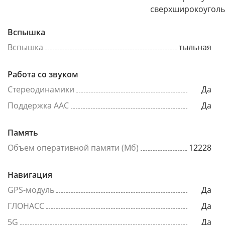
сверхширокоугол
Вспышка
Вспышка
тыльная
Работа со звуком
Стереодинамики
Да
Поддержка AAC
Да
Память
Объем оперативной памяти (Мб)
12228
Навигация
GPS-модуль
Да
ГЛОНАСС
Да
5G
Да