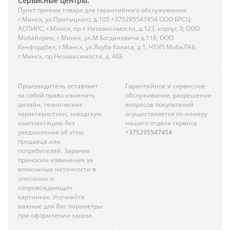
Сервисные центры:
Пункт приема товара для гарантийного обслуживания:
г.Минск, ул.Притыцкого, д.105 +375295547454 ООО БРСЦ-
АСПИРС, г.Минск, пр-т Независимости, д.123, корпус 3; ООО
Мобайлрем, г.Минск, ул.М.Богдановича д.118; ООО
Кенфордбел, г.Минск, ул.Якуба Коласа, д.1; ЧТУП МобиЛАБ,
г.Минск, пр.Независимости, д. 46Б
Производитель оставляет
Гарантийное и сервисное
за собой право изменять
обслуживание, разрешение
дизайн, технические
вопросов покупателей
характеристики, заводскую
осуществляется по номеру
комплектацию без
нашего отдела сервиса
уведомления об этом
+375295547454
продавца или
потребителей. Заранее
приносим извинения за
возможные неточности в
описании и
сопровождающих
картинках. Уточняйте
важные для Вас параметры
при оформлении заказа.