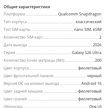
Общие характеристики
Платформа
Qualcomm Snapdragon
Тип корпуса
классический
Тип SIM-карты
nano SIM, eSIM
Количество SIM-карт
2
Дата выхода
2026
Серия
Galaxy S26 Ultra
Количество точек матрицы (Мп)
200
Цвет корпуса
фиолетовый
Цвет фронтальной панели
черный
Версия ОС на момент выхода
Android 16
Цвет задней крышки
фиолетовый
Цвет граней
фиолетовый
Оболочка
One UI