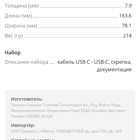
Толщина (мм)
7.9
Длина (мм)
163.6
Ширина (мм)
78.1
Вес (гр)
214
Набор
Описание набора
кабель USB-C - USB-C, скрепка,
документация
Изготовитель:
Тянжин Самсунг Телеком Технолоджи Ко., Лтд, Вейси Роад,
Микроэлектроникс Индастриал Парк ТЕДА, Ксиквин Дистрикт
Тянжин 300385, Китай
Импортёр:
ООО Триовист, г.Минск, ПОБЕДИТЕЛЕЙ пр., дом 100, оф. 203