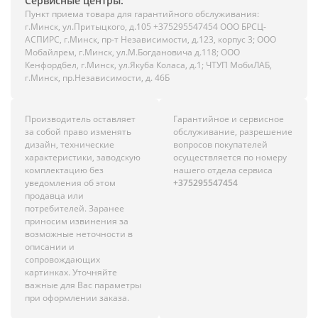
Сервисные центры:
Пункт приема товара для гарантийного обслуживания:
г.Минск, ул.Притыцкого, д.105 +375295547454 ООО БРСЦ-
АСПИРС, г.Минск, пр-т Независимости, д.123, корпус 3; ООО
Мобайлрем, г.Минск, ул.М.Богдановича д.118; ООО
Кенфордбел, г.Минск, ул.Якуба Коласа, д.1; ЧТУП МобиЛАБ,
г.Минск, пр.Независимости, д. 46Б
Производитель оставляет
Гарантийное и сервисное
за собой право изменять
обслуживание, разрешение
дизайн, технические
вопросов покупателей
характеристики, заводскую
осуществляется по номеру
комплектацию без
нашего отдела сервиса
уведомления об этом
+375295547454
продавца или
потребителей. Заранее
приносим извинения за
возможные неточности в
описании и
сопровождающих
картинках. Уточняйте
важные для Вас параметры
при оформлении заказа.