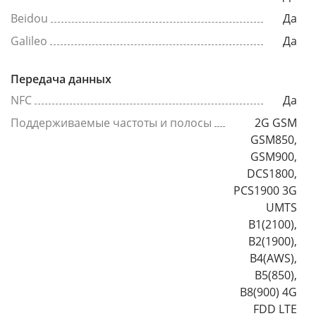
Beidou
Да
Galileo
Да
Передача данных
NFC
Да
Поддерживаемые частоты и полосы
2G GSM
GSM850,
GSM900,
DCS1800,
PCS1900 3G
UMTS
B1(2100),
B2(1900),
B4(AWS),
B5(850),
B8(900) 4G
FDD LTE