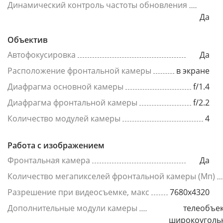
Динамический контроль частоты обновления
Да
Объектив
Автофокусировка
Да
Расположение фронтальной камеры
в экране
Диафрагма основной камеры
f/1.4
Диафрагма фронтальной камеры
f/2.2
Количество модулей камеры
4
Работа с изображением
Фронтальная камера
Да
Количество мегапикселей фронтальной камеры (Мп)
Разрешение при видеосъемке, макс
7680x4320
Дополнительные модули камеры
телеобъек
широкоуголь