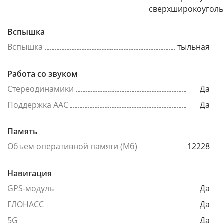
сверхширокоугол
Вспышка
Вспышка
тыльная
Работа со звуком
Стереодинамики
Да
Поддержка AAC
Да
Память
Объем оперативной памяти (Мб)
12228
Навигация
GPS-модуль
Да
ГЛОНАСС
Да
5G
Да