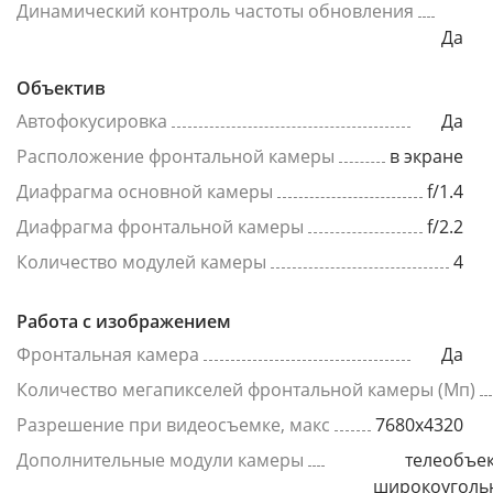
Динамический контроль частоты обновления
Да
Объектив
Автофокусировка
Да
Расположение фронтальной камеры
в экране
Диафрагма основной камеры
f/1.4
Диафрагма фронтальной камеры
f/2.2
Количество модулей камеры
4
Работа с изображением
Фронтальная камера
Да
Количество мегапикселей фронтальной камеры (Мп)
Разрешение при видеосъемке, макс
7680x4320
Дополнительные модули камеры
телеобъек
широкоуголь