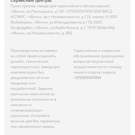
Сервисные центры:
Пункт приема товара для гарантийного обслуживания:
г.Минск, ул.Притыцкого, д.105 +375295547454 ООО БРСЦ-
АСПИРС, г.Минск, пр-т Независимости, д.123, корпус 3; ООО
Мобайлрем, г.Минск, ул.М.Богдановича д.118; ООО
Кенфордбел, г.Минск, ул.Якуба Коласа, д.1; ЧТУП МобиЛАБ,
г.Минск, пр.Независимости, д. 46Б
Производитель оставляет
Гарантийное и сервисное
за собой право изменять
обслуживание, разрешение
дизайн, технические
вопросов покупателей
характеристики, заводскую
осуществляется по номеру
комплектацию без
нашего отдела сервиса
уведомления об этом
+375295547454
продавца или
потребителей. Заранее
приносим извинения за
возможные неточности в
описании и
сопровождающих
картинках. Уточняйте
важные для Вас параметры
при оформлении заказа.