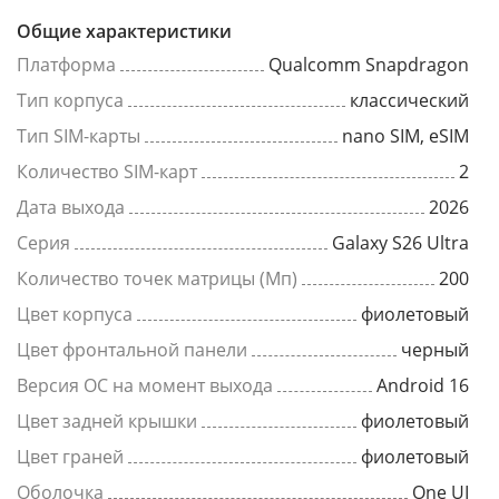
Общие характеристики
Платформа
Qualcomm Snapdragon
Тип корпуса
классический
Тип SIM-карты
nano SIM, eSIM
Количество SIM-карт
2
Дата выхода
2026
Серия
Galaxy S26 Ultra
Количество точек матрицы (Мп)
200
Цвет корпуса
фиолетовый
Цвет фронтальной панели
черный
Версия ОС на момент выхода
Android 16
Цвет задней крышки
фиолетовый
Цвет граней
фиолетовый
Оболочка
One UI