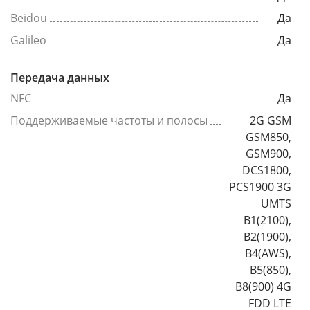
Beidou
Да
Galileo
Да
Передача данных
NFC
Да
Поддерживаемые частоты и полосы
2G GSM
GSM850,
GSM900,
DCS1800,
PCS1900 3G
UMTS
B1(2100),
B2(1900),
B4(AWS),
B5(850),
B8(900) 4G
FDD LTE