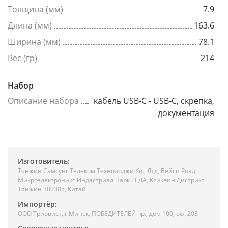
Толщина (мм)
7.9
Длина (мм)
163.6
Ширина (мм)
78.1
Вес (гр)
214
Набор
Описание набора
кабель USB-C - USB-C, скрепка,
документация
Изготовитель:
Тянжин Самсунг Телеком Технолоджи Ко., Лтд, Вейси Роад,
Микроэлектроникс Индастриал Парк ТЕДА, Ксиквин Дистрикт
Тянжин 300385, Китай
Импортёр:
ООО Триовист, г.Минск, ПОБЕДИТЕЛЕЙ пр., дом 100, оф. 203