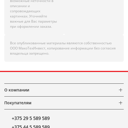
возможные неточности в
описании и
сопровождающих
картинках. Уточняйте
важные для Вас параметры
при оформлении заказа.
Все опубликованные материалы являются собственностью
ООО МакоТехИнвест, копирование информации без согласия
владельца запрещено.
О компании
Покупателям
+375 29 5 589 589
+375 44 5 589 589