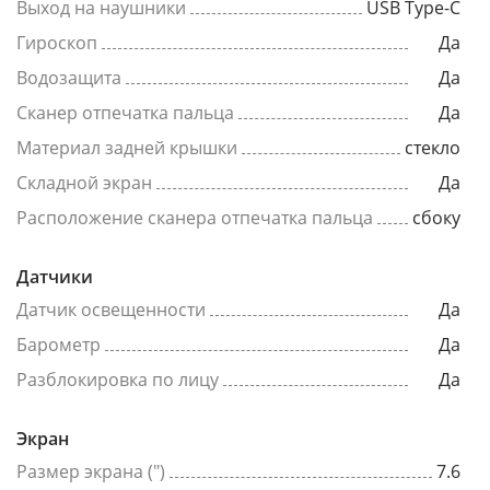
Выход на наушники
USB Type-C
Гироскоп
Да
Водозащита
Да
Сканер отпечатка пальца
Да
Материал задней крышки
стекло
Складной экран
Да
Расположение сканера отпечатка пальца
сбоку
Датчики
Датчик освещенности
Да
Барометр
Да
Разблокировка по лицу
Да
Экран
Размер экрана (")
7.6