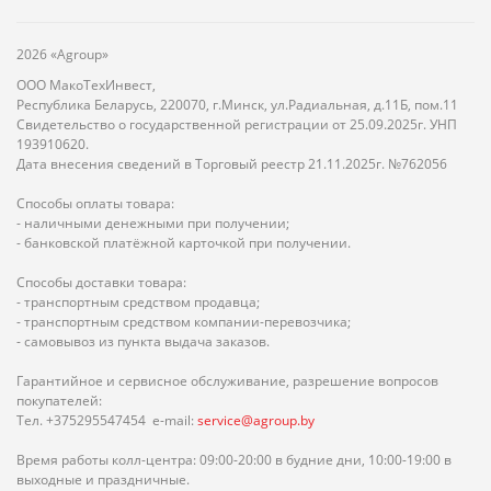
2026 «Agroup»
ООО МакоТехИнвест,
Республика Беларусь, 220070, г.Минск, ул.Радиальная, д.11Б, пом.11
Свидетельство о государственной регистрации от 25.09.2025г. УНП
193910620.
Дата внесения сведений в Торговый реестр 21.11.2025г. №762056
Способы оплаты товара:
- наличными денежными при получении;
- банковской платёжной карточкой при получении.
Способы доставки товара:
- транспортным средством продавца;
- транспортным средством компании-перевозчика;
- самовывоз из пункта выдача заказов.
Гарантийное и сервисное обслуживание, разрешение вопросов
покупателей:
Тел. +375295547454 e-mail:
service@agroup.by
Время работы колл-центра: 09:00-20:00 в будние дни, 10:00-19:00 в
выходные и праздничные.