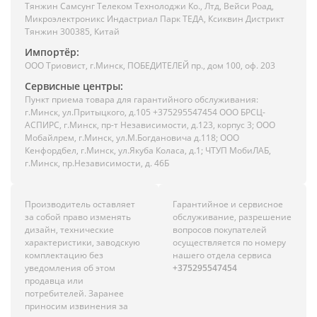
Тянжин Самсунг Телеком Технолоджи Ко., Лтд, Вейси Роад,
Микроэлектроникс Индастриал Парк ТЕДА, Ксиквин Дистрикт
Тянжин 300385, Китай
Импортёр:
ООО Триовист, г.Минск, ПОБЕДИТЕЛЕЙ пр., дом 100, оф. 203
Сервисные центры:
Пункт приема товара для гарантийного обслуживания:
г.Минск, ул.Притыцкого, д.105 +375295547454 ООО БРСЦ-
АСПИРС, г.Минск, пр-т Независимости, д.123, корпус 3; ООО
Мобайлрем, г.Минск, ул.М.Богдановича д.118; ООО
Кенфордбел, г.Минск, ул.Якуба Коласа, д.1; ЧТУП МобиЛАБ,
г.Минск, пр.Независимости, д. 46Б
Производитель оставляет
Гарантийное и сервисное
за собой право изменять
обслуживание, разрешение
дизайн, технические
вопросов покупателей
характеристики, заводскую
осуществляется по номеру
комплектацию без
нашего отдела сервиса
уведомления об этом
+375295547454
продавца или
потребителей. Заранее
приносим извинения за