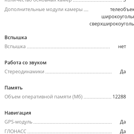
Дополнительные модули камеры
телеобъек
широкоуголь
сверхширокоугол
Вспышка
Вспышка
нет
Работа со звуком
Стереодинамики
Да
Память
Объем оперативной памяти (Мб)
12288
Навигация
GPS-модуль
Да
ГЛОНАСС
Да