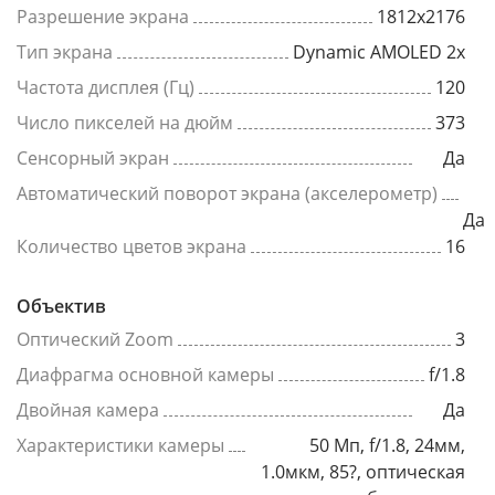
Разрешение экрана
1812x2176
Тип экрана
Dynamic AMOLED 2x
Частота дисплея (Гц)
120
Число пикселей на дюйм
373
Сенсорный экран
Да
Автоматический поворот экрана (акселерометр)
Да
Количество цветов экрана
16
Объектив
Оптический Zoom
3
Диафрагма основной камеры
f/1.8
Двойная камера
Да
Характеристики камеры
50 Мп, f/1.8, 24мм,
1.0мкм, 85?, оптическая