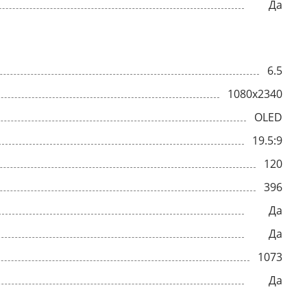
Да
6.5
1080x2340
OLED
19.5:9
120
396
Да
Да
1073
Да