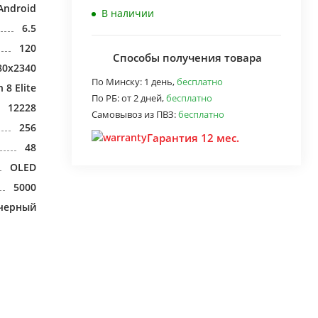
Android
В наличии
6.5
120
Способы получения товара
80x2340
По Минску:
1 день,
бесплатно
8 Elite
По РБ:
от 2 дней,
бесплатно
12228
Самовывоз из ПВЗ:
бесплатно
256
Гарантия 12 мес.
48
OLED
5000
черный