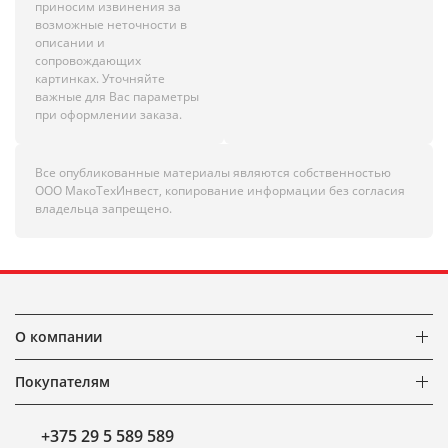
приносим извинения за
возможные неточности в
описании и
сопровождающих
картинках. Уточняйте
важные для Вас параметры
при оформлении заказа.
Все опубликованные материалы являются собственностью
ООО МакоТехИнвест, копирование информации без согласия
владельца запрещено.
О компании
Покупателям
+375 29 5 589 589