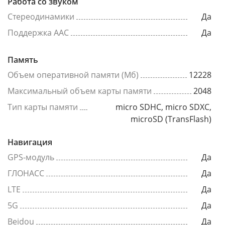
Работа со звуком
Стереодинамики
Да
Поддержка AAC
Да
Память
Объем оперативной памяти (Мб)
12228
Максимальный объем карты памяти
2048
Тип карты памяти
micro SDHC, micro SDXC,
microSD (TransFlash)
Навигация
GPS-модуль
Да
ГЛОНАСС
Да
LTE
Да
5G
Да
Beidou
Да