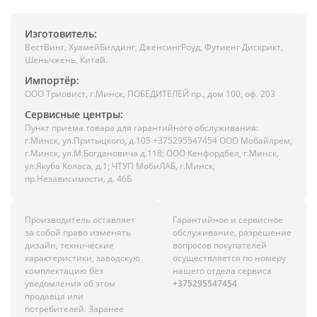
Изготовитель:
ВестВинг, ХуамейБилдинг, ДженсингРоуд, Футиенг Дискрикт,
Шеньчжень, Китай.
Импортёр:
ООО Триовист, г.Минск, ПОБЕДИТЕЛЕЙ пр., дом 100, оф. 203
Сервисные центры:
Пункт приема товара для гарантийного обслуживания:
г.Минск, ул.Притыцкого, д.105 +375295547454 ООО Мобайлрем,
г.Минск, ул.М.Богдановича д.118; ООО Кенфордбел, г.Минск,
ул.Якуба Коласа, д.1; ЧТУП МобиЛАБ, г.Минск,
пр.Независимости, д. 46Б
Производитель оставляет
Гарантийное и сервисное
за собой право изменять
обслуживание, разрешение
дизайн, технические
вопросов покупателей
характеристики, заводскую
осуществляется по номеру
комплектацию без
нашего отдела сервиса
уведомления об этом
+375295547454
продавца или
потребителей. Заранее