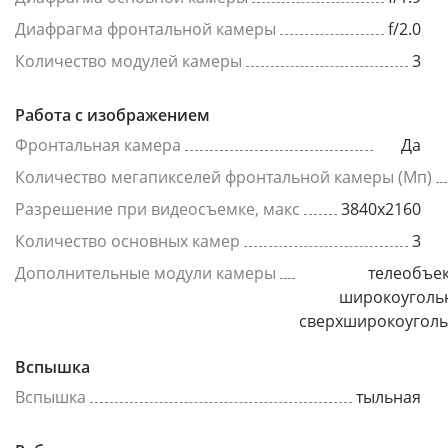
Диафрагма фронтальной камеры
f/2.0
Количество модулей камеры
3
Работа с изображением
Фронтальная камера
Да
Количество мегапикселей фронтальной камеры (Мп)
Разрешение при видеосъемке, макс
3840x2160
Количество основных камер
3
Дополнительные модули камеры
телеобъек
широкоуголь
сверхширокоугол
Вспышка
Вспышка
тыльная