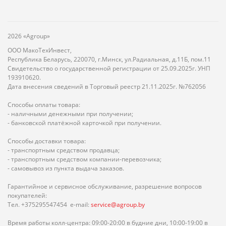
2026 «Agroup»
ООО МакоТехИнвест,
Республика Беларусь, 220070, г.Минск, ул.Радиальная, д.11Б, пом.11
Свидетельство о государственной регистрации от 25.09.2025г. УНП
193910620.
Дата внесения сведений в Торговый реестр 21.11.2025г. №762056
Способы оплаты товара:
- наличными денежными при получении;
- банковской платёжной карточкой при получении.
Способы доставки товара:
- транспортным средством продавца;
- транспортным средством компании-перевозчика;
- самовывоз из пункта выдача заказов.
Гарантийное и сервисное обслуживание, разрешение вопросов
покупателей:
Тел. +375295547454 e-mail:
service@agroup.by
Время работы колл-центра: 09:00-20:00 в будние дни, 10:00-19:00 в