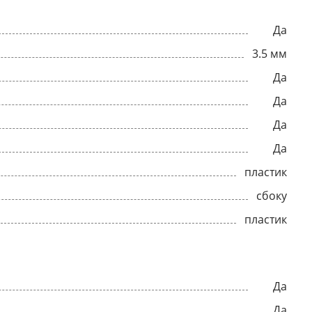
Да
3.5 мм
Да
Да
Да
Да
пластик
сбоку
пластик
Да
Да