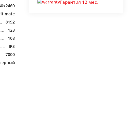
Гарантия 12 мес.
80x2460
ltimate
8192
128
108
IPS
7000
черный