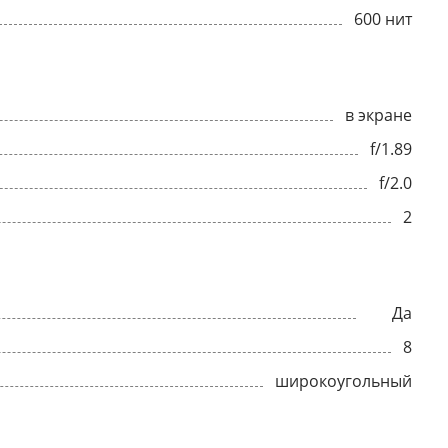
600 нит
в экране
f/1.89
f/2.0
2
Да
8
широкоугольный