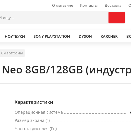
О магазине
Контакты
Доставка
О
НОУТБУКИ
SONY PLAYSTATION
DYSON
KARCHER
В
Смартфоны
7 Neo 8GB/128GB (индус
Характеристики
Операционная система
Размер экрана (")
Частота дисплея (Гц)