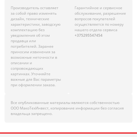
Производитель оставляет
Гарантийное и сервисное
за собой право изменять
обслуживание, разрешение
дизайн, технические
вопросов покупателей
характеристики, заводскую
осуществляется по номеру
комплектацию без
нашего отдела сервиса
уведомления об этом
+375295547454
продавца или
потребителей. Заранее
приносим извинения за
возможные неточности в
описании и
сопровождающих
картинках. Уточняйте
важные для Вас параметры
при оформлении заказа.
Все опубликованные материалы являются собственностью
ООО МакоТехИнвест, копирование информации без согласия
владельца запрещено.