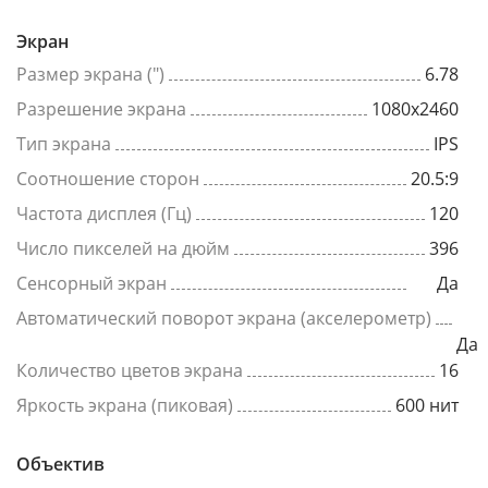
Экран
Размер экрана (")
6.78
Разрешение экрана
1080x2460
Тип экрана
IPS
Соотношение сторон
20.5:9
Частота дисплея (Гц)
120
Число пикселей на дюйм
396
Сенсорный экран
Да
Автоматический поворот экрана (акселерометр)
Да
Количество цветов экрана
16
Яркость экрана (пиковая)
600 нит
Объектив