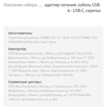
Описание набора
адаптер питания, кабель USB-
A - USB-C, скрепка
Изготовитель:
Текно Инкорпорейшн. РООМС 05-15, 13А/Ф. СОУТХ ТОWЕР, WО
КОWЛООН ЦИТЫ, Хонг Конг, Чина
Импортёр:
ООО БизнесАкила-Плюc, г.Минск, ул.В.Хоружей, 25к.3; ООО
Домотехника, г. Минск, пр. Победителей, д. 106, пом.17; ООО
Компьютеры Айвен, г. Минск, ул. Репина, д. 4; ООО АйТи
Дистрибуция, Минский район, Боровлянский сельсовет, 103/3-
7; ООО Мератех, пер. г.Минск, пер.Липковский, 12; ООО
Триовист, г. Минск, пр. Победителей, 100-203.
Сервисные центры:
ООО МакоТехИнвест, Минск, ул. Притыцкого, 105; ООО
Мобайлрем, г.Минск, ул.М.Богдановича д.118; ООО
Кенфордбел, г.Минск, ул.Якуба Коласа, д.1; ЧТУП МобиЛАБ,
г.Минск, пр.Независимости, д. 46Б