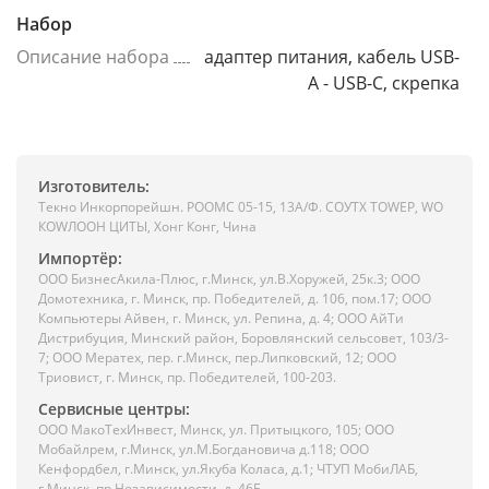
Набор
Описание набора
адаптер питания, кабель USB-
A - USB-C, скрепка
Изготовитель:
Текно Инкорпорейшн. РООМС 05-15, 13А/Ф. СОУТХ ТОWЕР, WО
КОWЛООН ЦИТЫ, Хонг Конг, Чина
Импортёр:
ООО БизнесАкила-Плюc, г.Минск, ул.В.Хоружей, 25к.3; ООО
Домотехника, г. Минск, пр. Победителей, д. 106, пом.17; ООО
Компьютеры Айвен, г. Минск, ул. Репина, д. 4; ООО АйТи
Дистрибуция, Минский район, Боровлянский сельсовет, 103/3-
7; ООО Мератех, пер. г.Минск, пер.Липковский, 12; ООО
Триовист, г. Минск, пр. Победителей, 100-203.
Сервисные центры:
ООО МакоТехИнвест, Минск, ул. Притыцкого, 105; ООО
Мобайлрем, г.Минск, ул.М.Богдановича д.118; ООО
Кенфордбел, г.Минск, ул.Якуба Коласа, д.1; ЧТУП МобиЛАБ,
г.Минск, пр.Независимости, д. 46Б