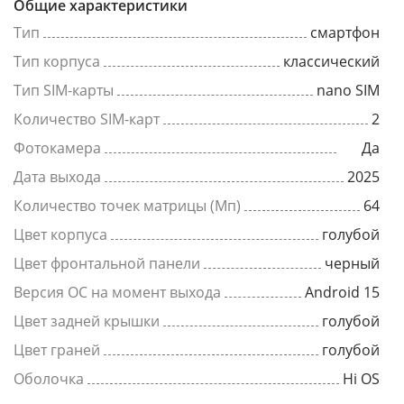
Общие характеристики
Тип
смартфон
Тип корпуса
классический
Тип SIM-карты
nano SIM
Количество SIM-карт
2
Фотокамера
Да
Дата выхода
2025
Количество точек матрицы (Мп)
64
Цвет корпуса
голубой
Цвет фронтальной панели
черный
Версия ОС на момент выхода
Android 15
Цвет задней крышки
голубой
Цвет граней
голубой
Оболочка
Hi OS