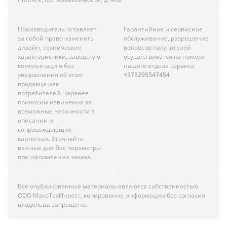
Производитель оставляет
Гарантийное и сервисное
за собой право изменять
обслуживание, разрешение
дизайн, технические
вопросов покупателей
характеристики, заводскую
осуществляется по номеру
комплектацию без
нашего отдела сервиса
уведомления об этом
+375295547454
продавца или
потребителей. Заранее
приносим извинения за
возможные неточности в
описании и
сопровождающих
картинках. Уточняйте
важные для Вас параметры
при оформлении заказа.
Все опубликованные материалы являются собственностью
ООО МакоТехИнвест, копирование информации без согласия
владельца запрещено.