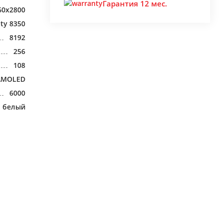
Гарантия 12 мес.
60x2800
ty 8350
8192
256
108
AMOLED
6000
белый