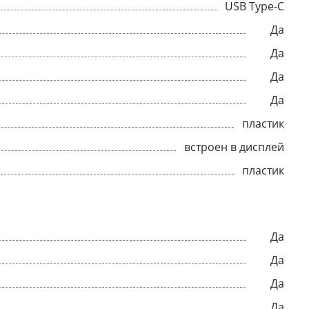
USB Type-C
Да
Да
Да
Да
пластик
встроен в дисплей
пластик
Да
Да
Да
Да