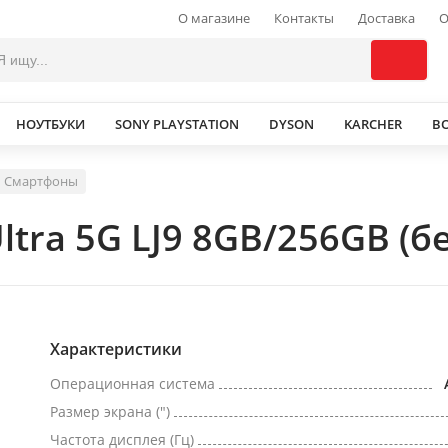
О магазине
Контакты
Доставка
О
НОУТБУКИ
SONY PLAYSTATION
DYSON
KARCHER
В
Смартфоны
ltra 5G LJ9 8GB/256GB (б
Характеристики
Операционная система
Размер экрана (")
Частота дисплея (Гц)