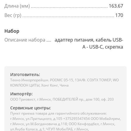
Длина (мм)
163.67
Вес (гр)
170
Набор
Описание набора
адаптер питания, кабель USB-
A - USB-C, скрепка
Изготовитель:
Текно Инкорпорейшн. РООМС 05-15, 13А/Ф. СОУТХ ТОWЕР, WО
КОWЛООН ЦИТЫ, Хонг Конг, Чина
Импортёр:
ООО Триовист, г.Минск, ПОБЕДИТЕЛЕЙ пр., дом 100, оф. 203
Сервисные центры:
Пункт приема товара для гарантийного обслуживания:
г.Минск, ул.Притыцкого, д.105 +375295547454 ООО Мобайлрем,
г.Минск, ул.М.Богдановича д.118; ООО Кенфордбел, г.Минск,
ул.Якуба Коласа, д.1; ЧТУП МобиЛАБ, г.Минск,