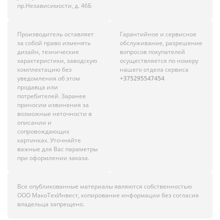
пр.Независимости, д. 46Б
Производитель оставляет
Гарантийное и сервисное
за собой право изменять
обслуживание, разрешение
дизайн, технические
вопросов покупателей
характеристики, заводскую
осуществляется по номеру
комплектацию без
нашего отдела сервиса
уведомления об этом
+375295547454
продавца или
потребителей. Заранее
приносим извинения за
возможные неточности в
описании и
сопровождающих
картинках. Уточняйте
важные для Вас параметры
при оформлении заказа.
Все опубликованные материалы являются собственностью
ООО МакоТехИнвест, копирование информации без согласия
владельца запрещено.