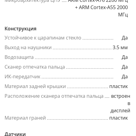
Микроархитектура ЦПУ
ARM Cortex-A76 2200 МГц
+ ARM Cortex-A55 2000
МГц
Конструкция
Устойчивое к царапинам стекло
Да
Выход на наушники
3.5 мм
Водозащита
Да
Сканер отпечатка пальца
Да
ИК-передатчик
Да
Материал задней крышки
пластик
Расположение сканера отпечатка пальца
встроен
в
дисплей
Материал граней
пластик
Датчики