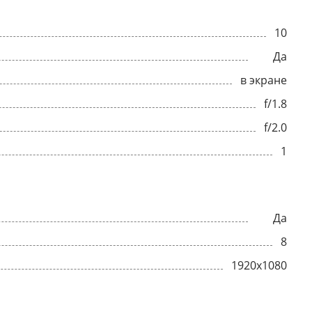
10
Да
в экране
f/1.8
f/2.0
1
Да
8
1920x1080