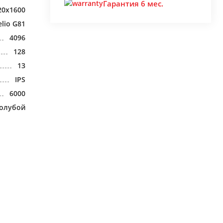
Гарантия 6 мес.
20x1600
lio G81
4096
128
13
IPS
6000
голубой