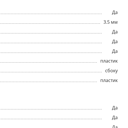
Да
3.5 мм
Да
Да
Да
пластик
сбоку
пластик
Да
Да
Да