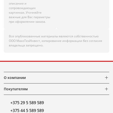
описании и
сопровождающих
картинках. Уточняйте
важные для Вас параметры
при оформлении заказа.
Все опубликованные материалы являются собственностью
ООО МакоТехИнвест, копирование информации без согласия
владельца запрещено.
О компании
Покупателям
+375 29 5 589 589
+375 44 5 589 589