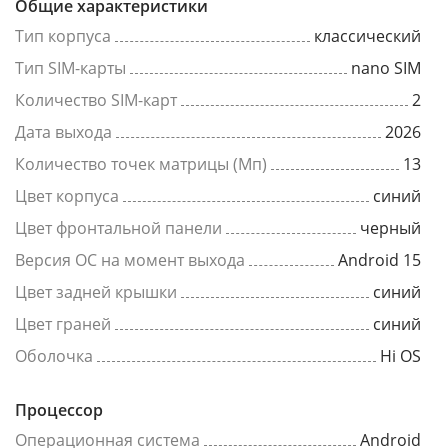
Общие характеристики
Тип корпуса
классический
Тип SIM-карты
nano SIM
Количество SIM-карт
2
Дата выхода
2026
Количество точек матрицы (Мп)
13
Цвет корпуса
синий
Цвет фронтальной панели
черный
Версия ОС на момент выхода
Android 15
Цвет задней крышки
синий
Цвет граней
синий
Оболочка
Hi OS
Процессор
Операционная система
Android