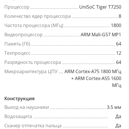
Процессор
UniSoC Tiger T7250
Количество ядер процессора
8
Частота процессора (МГц)
1800
Видеопроцессор
ARM Mali-G57 MP1
Память (Гб)
64
Техпроцесс
12
Разрядность процессора
64
Микроархитектура ЦПУ
ARM Cortex-A75 1800 МГц
+ ARM Cortex-A55 1600
МГц
Конструкция
Выход на наушники
3.5 мм
Водозащита
Да
Сканер отпечатка пальца
Да