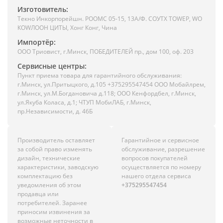
Изготовитель:
Текно Инкорпорейшн. РООМС 05-15, 13А/Ф. СОУТХ ТОWЕР, WО
КОWЛООН ЦИТЫ, Хонг Конг, Чина
Импортёр:
ООО Триовист, г.Минск, ПОБЕДИТЕЛЕЙ пр., дом 100, оф. 203
Сервисные центры:
Пункт приема товара для гарантийного обслуживания:
г.Минск, ул.Притыцкого, д.105 +375295547454 ООО Мобайлрем,
г.Минск, ул.М.Богдановича д.118; ООО Кенфордбел, г.Минск,
ул.Якуба Коласа, д.1; ЧТУП МобиЛАБ, г.Минск,
пр.Независимости, д. 46Б
Производитель оставляет
Гарантийное и сервисное
за собой право изменять
обслуживание, разрешение
дизайн, технические
вопросов покупателей
характеристики, заводскую
осуществляется по номеру
комплектацию без
нашего отдела сервиса
уведомления об этом
+375295547454
продавца или
потребителей. Заранее
приносим извинения за
возможные неточности в