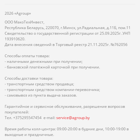
2026 «Agroup»
ООО МакоТехИнвест,
Республика Беларусь, 220070, г.Минск, ул.Радиальная, д.11Б, пом.11
Свидетельство о государственной регистрации от 25.09.2025г. УНП
193910620.
Дата внесения сведений в Торговый реестр 21.11.2025г. №762056
Способы оплаты товара:
- наличными денежными при получении;
- банковской платёжной карточкой при получении.
Способы доставки товара:
- транспортным средством продавца;
- транспортным средством компании-перевозчика;
- самовывоз из пункта выдача заказов.
Гарантийное и сервисное обслуживание, разрешение вопросов
покупателей:
Тел. +375295547454 e-mail:
service@agroup.by
Время работы колл-центра: 09:00-20:00 в будние дни, 10:00-19:00 в
выходные и праздничные.