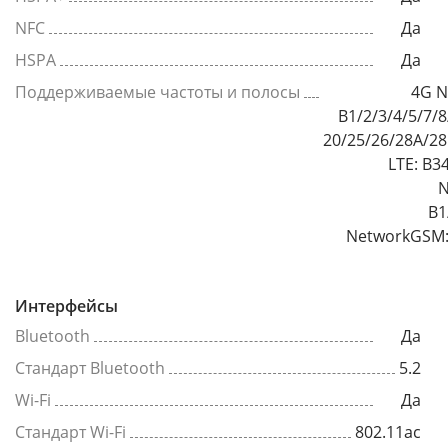
NFC
Да
HSPA
Да
Поддерживаемые частоты и полосы
4G N
B1/2/3/4/5/7/
20/25/26/28A/2
LTE: B3
N
B1
NetworkGSM:
Интерфейсы
Bluetooth
Да
Стандарт Bluetooth
5.2
Wi-Fi
Да
Стандарт Wi-Fi
802.11ac