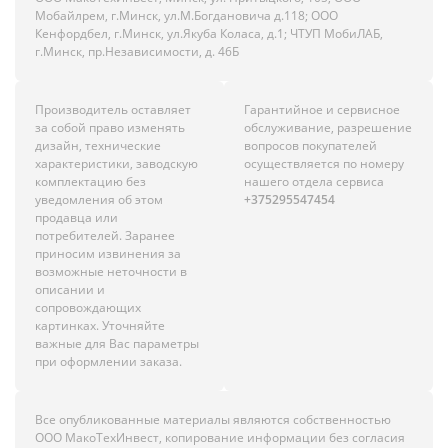
Мобайлрем, г.Минск, ул.М.Богдановича д.118; ООО
Кенфордбел, г.Минск, ул.Якуба Коласа, д.1; ЧТУП МобиЛАБ,
г.Минск, пр.Независимости, д. 46Б
Производитель оставляет
Гарантийное и сервисное
за собой право изменять
обслуживание, разрешение
дизайн, технические
вопросов покупателей
характеристики, заводскую
осуществляется по номеру
комплектацию без
нашего отдела сервиса
уведомления об этом
+375295547454
продавца или
потребителей. Заранее
приносим извинения за
возможные неточности в
описании и
сопровождающих
картинках. Уточняйте
важные для Вас параметры
при оформлении заказа.
Все опубликованные материалы являются собственностью
ООО МакоТехИнвест, копирование информации без согласия