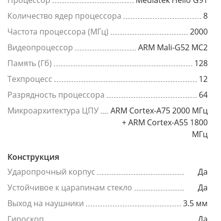
Процессор
Mediatek Helio G91
Количество ядер процессора
8
Частота процессора (МГц)
2000
Видеопроцессор
ARM Mali-G52 MC2
Память (Гб)
128
Техпроцесс
12
Разрядность процессора
64
Микроархитектура ЦПУ
ARM Cortex-A75 2000 МГц
+ ARM Cortex-A55 1800
МГц
Конструкция
Ударопрочный корпус
Да
Устойчивое к царапинам стекло
Да
Выход на наушники
3.5 мм
Гироскоп
Да