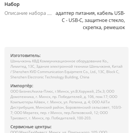
Набор
Описание набора
адаптер питания, кабель USB-
C - USB-C, защитное стекло,
скрепка, ремешок
Изготовитель:
Шэньчжэнь КВД Коммуникационное оборудование Ко.,
Лимитед, 13C, Здание электронной техники Шэньчжэня, Китай
/ Shenzhen KVD Communication Equipment Co., Ltd., 13C, Block C,
Shenzhen Electronic Technology Building, China
Импортёр:
ООО БизнесАкила-Плюc, г.Минск, ул.В.Хоружей, 25к.3; ООО
Домотехника, г. Минск, пр. Победителей, д. 106, пом.17; ООО
Компьютеры Айвен, г. Минск, ул. Репина, д. 4; ООО АйТи
Дистрибуция, Минский район, Боровлянский сельсовет, 103/3-
7; ООО Мератех, пер. г.Минск, пер.Липковский, 12; ООО
Триовист, г. Минск, пр. Победителей, 100-203.
Сервисные центры:
ООО МакоТехИнвест, Минск, ул. Притыцкого, 105; ООО