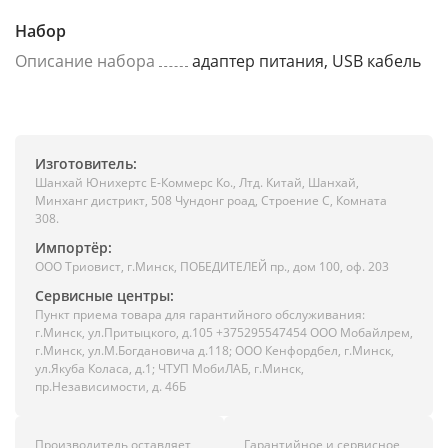
Набор
Описание набора
адаптер питания, USB кабель
Изготовитель:
Шанхай Юнихертс Е-Коммерс Ко., Лтд. Китай, Шанхай,
Минханг дистрикт, 508 Чундонг роад, Строение С, Комната
308.
Импортёр:
ООО Триовист, г.Минск, ПОБЕДИТЕЛЕЙ пр., дом 100, оф. 203
Сервисные центры:
Пункт приема товара для гарантийного обслуживания:
г.Минск, ул.Притыцкого, д.105 +375295547454 ООО Мобайлрем,
г.Минск, ул.М.Богдановича д.118; ООО Кенфордбел, г.Минск,
ул.Якуба Коласа, д.1; ЧТУП МобиЛАБ, г.Минск,
пр.Независимости, д. 46Б
Производитель оставляет
Гарантийное и сервисное