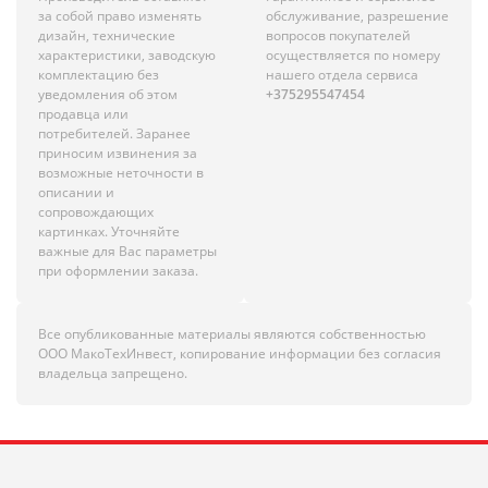
за собой право изменять
обслуживание, разрешение
дизайн, технические
вопросов покупателей
характеристики, заводскую
осуществляется по номеру
комплектацию без
нашего отдела сервиса
уведомления об этом
+375295547454
продавца или
потребителей. Заранее
приносим извинения за
возможные неточности в
описании и
сопровождающих
картинках. Уточняйте
важные для Вас параметры
при оформлении заказа.
Все опубликованные материалы являются собственностью
ООО МакоТехИнвест, копирование информации без согласия
владельца запрещено.