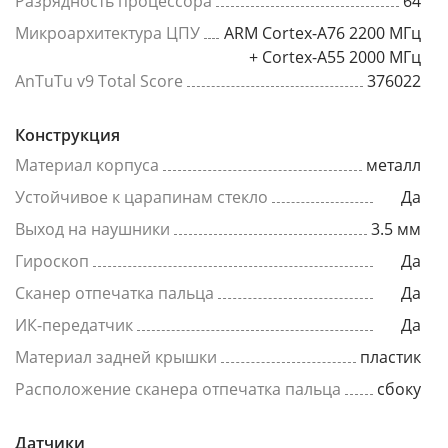
Разрядность процессора
64
Микроархитектура ЦПУ
ARM Cortex-A76 2200 МГц
+ Cortex-A55 2000 МГц
AnTuTu v9 Total Score
376022
Конструкция
Материал корпуса
металл
Устойчивое к царапинам стекло
Да
Выход на наушники
3.5 мм
Гироскоп
Да
Сканер отпечатка пальца
Да
ИК-передатчик
Да
Материал задней крышки
пластик
Расположение сканера отпечатка пальца
сбоку
Датчики