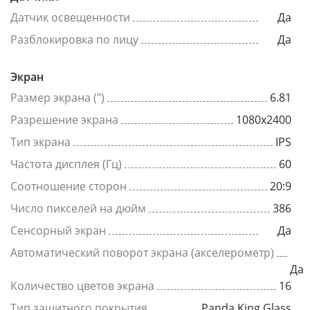
Датчик освещенности
Да
Разблокировка по лицу
Да
Экран
Размер экрана (")
6.81
Разрешение экрана
1080x2400
Тип экрана
IPS
Частота дисплея (Гц)
60
Соотношение сторон
20:9
Число пикселей на дюйм
386
Сенсорный экран
Да
Автоматический поворот экрана (акселерометр)
Да
Количество цветов экрана
16
Тип защитного покрытия
Panda King Glass