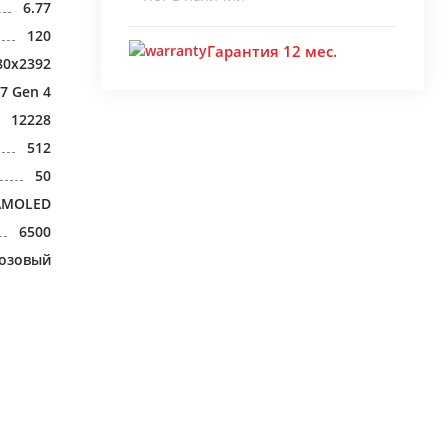
6.77
120
Гарантия 12 мес.
80x2392
7 Gen 4
12228
512
50
AMOLED
6500
озовый