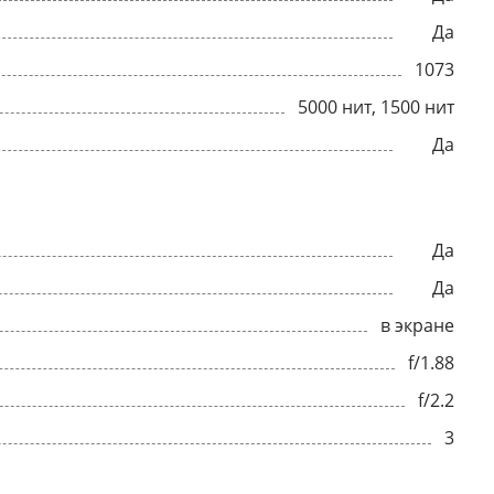
Да
1073
5000 нит, 1500 нит
Да
Да
Да
в экране
f/1.88
f/2.2
3