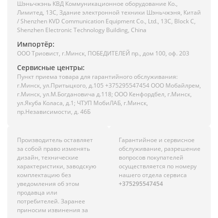
Шэньчжэнь КВД Коммуникационное оборудование Ко.,
Лимитед, 13C, Здание электронной техники Шэньчжэня, Китай
/ Shenzhen KVD Communication Equipment Co., Ltd., 13C, Block C,
Shenzhen Electronic Technology Building, China
Импортёр:
ООО Триовист, г.Минск, ПОБЕДИТЕЛЕЙ пр., дом 100, оф. 203
Сервисные центры:
Пункт приема товара для гарантийного обслуживания:
г.Минск, ул.Притыцкого, д.105 +375295547454 ООО Мобайлрем,
г.Минск, ул.М.Богдановича д.118; ООО Кенфордбел, г.Минск,
ул.Якуба Коласа, д.1; ЧТУП МобиЛАБ, г.Минск,
пр.Независимости, д. 46Б
Производитель оставляет
Гарантийное и сервисное
за собой право изменять
обслуживание, разрешение
дизайн, технические
вопросов покупателей
характеристики, заводскую
осуществляется по номеру
комплектацию без
нашего отдела сервиса
уведомления об этом
+375295547454
продавца или
потребителей. Заранее
приносим извинения за