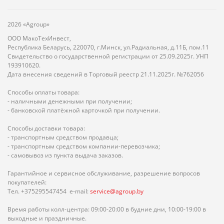
2026 «Agroup»
ООО МакоТехИнвест,
Республика Беларусь, 220070, г.Минск, ул.Радиальная, д.11Б, пом.11
Свидетельство о государственной регистрации от 25.09.2025г. УНП
193910620.
Дата внесения сведений в Торговый реестр 21.11.2025г. №762056
Способы оплаты товара:
- наличными денежными при получении;
- банковской платёжной карточкой при получении.
Способы доставки товара:
- транспортным средством продавца;
- транспортным средством компании-перевозчика;
- самовывоз из пункта выдача заказов.
Гарантийное и сервисное обслуживание, разрешение вопросов
покупателей:
Тел. +375295547454 e-mail:
service@agroup.by
Время работы колл-центра: 09:00-20:00 в будние дни, 10:00-19:00 в
выходные и праздничные.