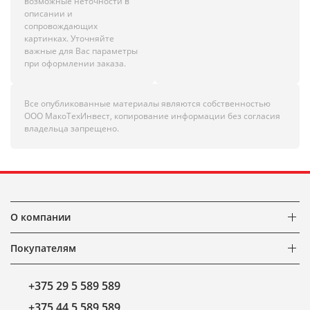
возможные неточности в
описании и
сопровождающих
картинках. Уточняйте
важные для Вас параметры
при оформлении заказа.
Все опубликованные материалы являются собственностью
ООО МакоТехИнвест, копирование информации без согласия
владельца запрещено.
О компании
Покупателям
+375 29 5 589 589
+375 44 5 589 589