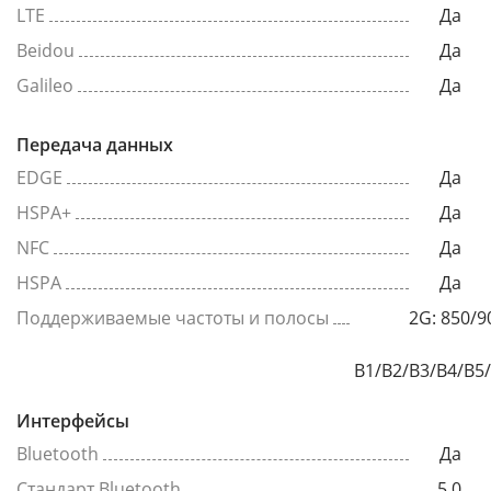
LTE
Да
Beidou
Да
Galileo
Да
Передача данных
EDGE
Да
HSPA+
Да
NFC
Да
HSPA
Да
Поддерживаемые частоты и полосы
2G: 850/9
B1/B2/B3/B4/B5
Интерфейсы
Bluetooth
Да
Стандарт Bluetooth
5.0