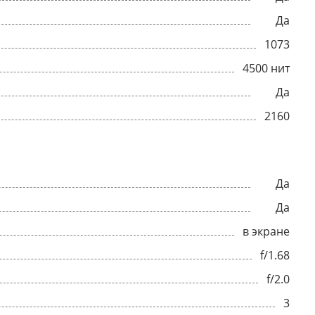
Да
1073
4500 нит
Да
2160
Да
Да
в экране
f/1.68
f/2.0
3