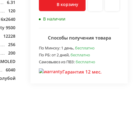
6.31
В корзину
120
В наличии
16x2640
ty 9500
12228
Способы получения товара
256
По Минску:
1 день,
бесплатно
200
По РБ:
от 2 дней,
бесплатно
AMOLED
Самовывоз из ПВЗ:
бесплатно
6040
Гарантия 12 мес.
голубой