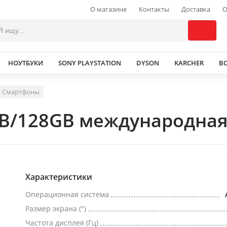
О магазине
Контакты
Доставка
О
НОУТБУКИ
SONY PLAYSTATION
DYSON
KARCHER
В
Смартфоны
GB/128GB международная
Характеристики
Операционная система
Размер экрана (")
Частота дисплея (Гц)