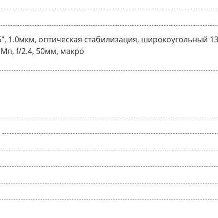
56", 1.0мкм, оптическая стабилизация, широкоугольный 13 М
п, f/2.4, 50мм, макро