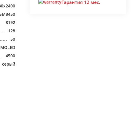
Гарантия 12 мес.
80x2400
 SM8450
8192
128
50
AMOLED
4500
серый