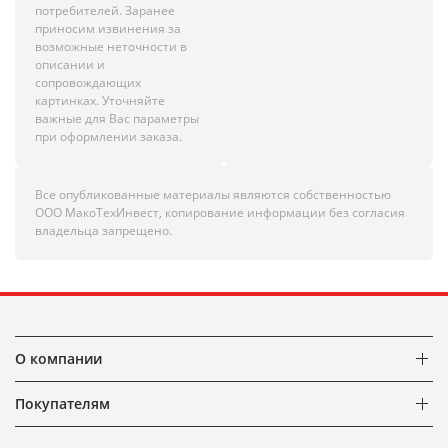
потребителей. Заранее
приносим извинения за
возможные неточности в
описании и
сопровождающих
картинках. Уточняйте
важные для Вас параметры
при оформлении заказа.
Все опубликованные материалы являются собственностью
ООО МакоТехИнвест, копирование информации без согласия
владельца запрещено.
О компании
Покупателям