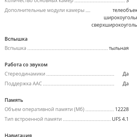
Количество основных камер
3
Дополнительные модули камеры
телеобъек
широкоуголь
сверхширокоугол
Вспышка
Вспышка
тыльная
Работа со звуком
Стереодинамики
Да
Поддержка AAC
Да
Память
Объем оперативной памяти (Мб)
12228
Тип встроенной памяти
UFS 4.1
Навигация