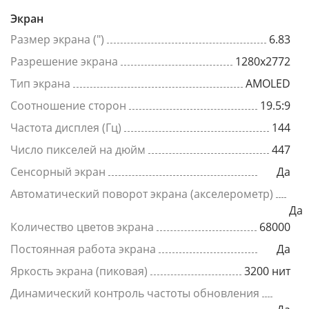
Экран
Размер экрана (")
6.83
Разрешение экрана
1280x2772
Тип экрана
AMOLED
Соотношение сторон
19.5:9
Частота дисплея (Гц)
144
Число пикселей на дюйм
447
Сенсорный экран
Да
Автоматический поворот экрана (акселерометр)
Да
Количество цветов экрана
68000
Постоянная работа экрана
Да
Яркость экрана (пиковая)
3200 нит
Динамический контроль частоты обновления