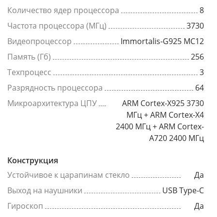
Количество ядер процессора
8
Частота процессора (МГц)
3730
Видеопроцессор
Immortalis-G925 MC12
Память (Гб)
256
Техпроцесс
3
Разрядность процессора
64
Микроархитектура ЦПУ
ARM Cortex-X925 3730
МГц + ARM Cortex-X4
2400 МГц + ARM Cortex-
A720 2400 МГц
Конструкция
Устойчивое к царапинам стекло
Да
Выход на наушники
USB Type-C
Гироскоп
Да