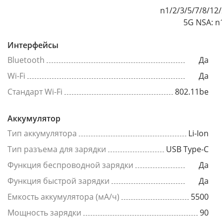
n1/2/3/5/7/8/12
5G NSA: n
Интерфейсы
Bluetooth
Да
Wi-Fi
Да
Стандарт Wi-Fi
802.11be
Аккумулятор
Тип аккумулятора
Li-Ion
Тип разъема для зарядки
USB Type-C
Функция беспроводной зарядки
Да
Функция быстрой зарядки
Да
Емкость аккумулятора (мА/ч)
5500
Мощность зарядки
90