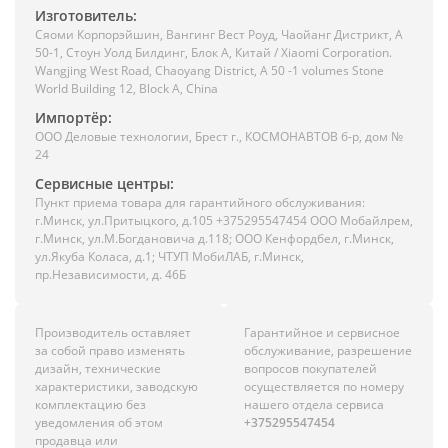
Изготовитель:
Сяоми Корпорэйшин, Вангинг Вест Роуд, Чаойанг Дистрикт, А
50-1, Стоун Уолд Билдинг, Блок А, Китай / Xiaomi Corporation.
Wangjing West Road, Chaoyang District, A 50 -1 volumes Stone
World Building 12, Block A, China
Импортёр:
ООО Деловые технологии, Брест г., КОСМОНАВТОВ б-р, дом №
24
Сервисные центры:
Пункт приема товара для гарантийного обслуживания:
г.Минск, ул.Притыцкого, д.105 +375295547454 ООО Мобайлрем,
г.Минск, ул.М.Богдановича д.118; ООО Кенфордбел, г.Минск,
ул.Якуба Коласа, д.1; ЧТУП МобиЛАБ, г.Минск,
пр.Независимости, д. 46Б
Производитель оставляет
Гарантийное и сервисное
за собой право изменять
обслуживание, разрешение
дизайн, технические
вопросов покупателей
характеристики, заводскую
осуществляется по номеру
комплектацию без
нашего отдела сервиса
уведомления об этом
+375295547454
продавца или