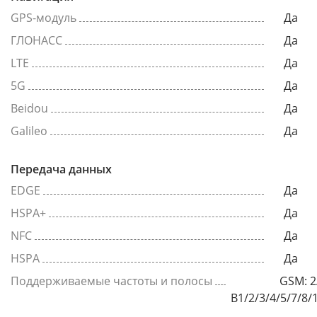
GPS-модуль
Да
ГЛОНАСС
Да
LTE
Да
5G
Да
Beidou
Да
Galileo
Да
Передача данных
EDGE
Да
HSPA+
Да
NFC
Да
HSPA
Да
Поддерживаемые частоты и полосы
GSM: 2
B1/2/3/4/5/7/8/