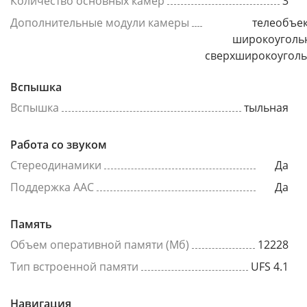
Количество основных камер
3
Дополнительные модули камеры
телеобъек
широкоуголь
сверхширокоугол
Вспышка
Вспышка
тыльная
Работа со звуком
Стереодинамики
Да
Поддержка AAC
Да
Память
Объем оперативной памяти (Мб)
12228
Тип встроенной памяти
UFS 4.1
Навигация