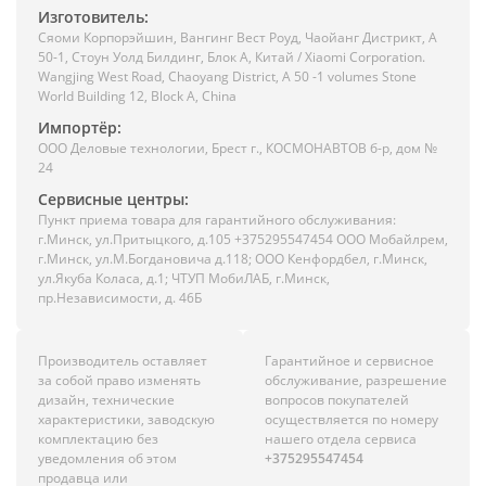
Изготовитель:
Сяоми Корпорэйшин, Вангинг Вест Роуд, Чаойанг Дистрикт, А
50-1, Стоун Уолд Билдинг, Блок А, Китай / Xiaomi Corporation.
Wangjing West Road, Chaoyang District, A 50 -1 volumes Stone
World Building 12, Block A, China
Импортёр:
ООО Деловые технологии, Брест г., КОСМОНАВТОВ б-р, дом №
24
Сервисные центры:
Пункт приема товара для гарантийного обслуживания:
г.Минск, ул.Притыцкого, д.105 +375295547454 ООО Мобайлрем,
г.Минск, ул.М.Богдановича д.118; ООО Кенфордбел, г.Минск,
ул.Якуба Коласа, д.1; ЧТУП МобиЛАБ, г.Минск,
пр.Независимости, д. 46Б
Производитель оставляет
Гарантийное и сервисное
за собой право изменять
обслуживание, разрешение
дизайн, технические
вопросов покупателей
характеристики, заводскую
осуществляется по номеру
комплектацию без
нашего отдела сервиса
уведомления об этом
+375295547454
продавца или