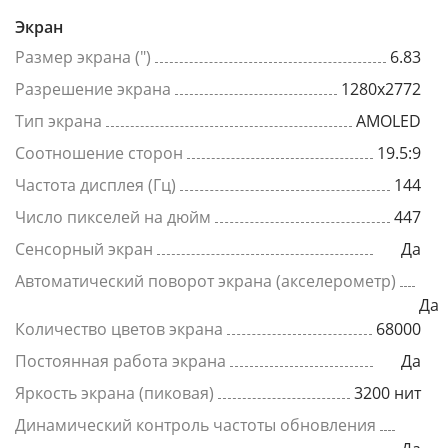
Экран
Размер экрана (")
6.83
Разрешение экрана
1280x2772
Тип экрана
AMOLED
Соотношение сторон
19.5:9
Частота дисплея (Гц)
144
Число пикселей на дюйм
447
Сенсорный экран
Да
Автоматический поворот экрана (акселерометр)
Да
Количество цветов экрана
68000
Постоянная работа экрана
Да
Яркость экрана (пиковая)
3200 нит
Динамический контроль частоты обновления