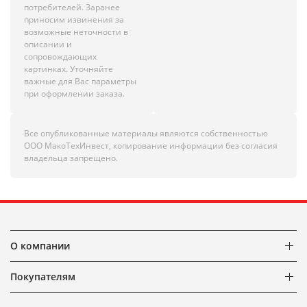
потребителей. Заранее
приносим извинения за
возможные неточности в
описании и
сопровождающих
картинках. Уточняйте
важные для Вас параметры
при оформлении заказа.
Все опубликованные материалы являются собственностью
ООО МакоТехИнвест, копирование информации без согласия
владельца запрещено.
О компании
Покупателям