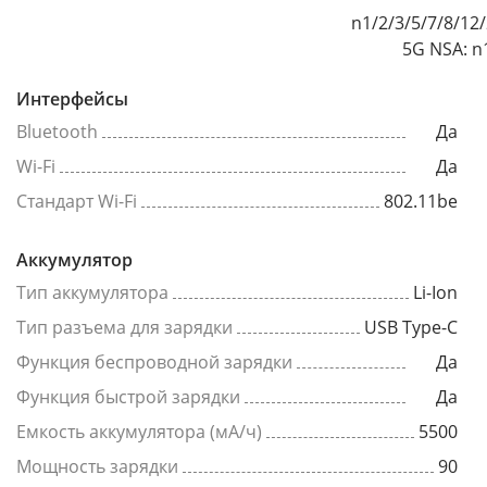
n1/2/3/5/7/8/12
5G NSA: n
Интерфейсы
Bluetooth
Да
Wi-Fi
Да
Стандарт Wi-Fi
802.11be
Аккумулятор
Тип аккумулятора
Li-Ion
Тип разъема для зарядки
USB Type-C
Функция беспроводной зарядки
Да
Функция быстрой зарядки
Да
Емкость аккумулятора (мА/ч)
5500
Мощность зарядки
90