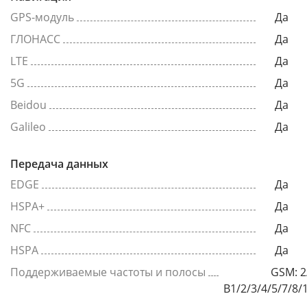
GPS-модуль
Да
ГЛОНАСС
Да
LTE
Да
5G
Да
Beidou
Да
Galileo
Да
Передача данных
EDGE
Да
HSPA+
Да
NFC
Да
HSPA
Да
Поддерживаемые частоты и полосы
GSM: 2
B1/2/3/4/5/7/8/