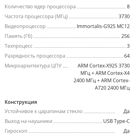
Количество ядер процессора
8
Частота процессора (МГц)
3730
Видеопроцессор
Immortalis-G925 MC12
Память (Гб)
256
Техпроцесс
3
Разрядность процессора
64
Микроархитектура ЦПУ
ARM Cortex-X925 3730
МГц + ARM Cortex-X4
2400 МГц + ARM Cortex-
A720 2400 МГц
Конструкция
Устойчивое к царапинам стекло
Да
Выход на наушники
USB Type-C
Гироскоп
Да