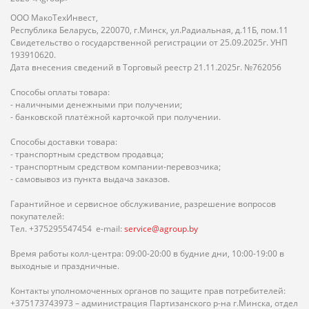
ООО МакоТехИнвест,
Республика Беларусь, 220070, г.Минск, ул.Радиальная, д.11Б, пом.11
Свидетельство о государственной регистрации от 25.09.2025г. УНП
193910620.
Дата внесения сведений в Торговый реестр 21.11.2025г. №762056
Способы оплаты товара:
- наличными денежными при получении;
- банковской платёжной карточкой при получении.
Способы доставки товара:
- транспортным средством продавца;
- транспортным средством компании-перевозчика;
- самовывоз из пункта выдача заказов.
Гарантийное и сервисное обслуживание, разрешение вопросов
покупателей:
Тел. +375295547454 e-mail:
service@agroup.by
Время работы колл-центра: 09:00-20:00 в будние дни, 10:00-19:00 в
выходные и праздничные.
Контакты уполномоченных органов по защите прав потребителей:
+375173743973 – администрация Партизанского р-на г.Минска, отдел