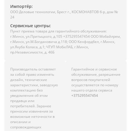
Импортёр:
ООО Деловые технологии, Брест г., КОСМОНАВТОВ б-р, дом №
24
Сервисные центры:
Пункт приема товара для гарантийного обслуживания:
г.Минск, ул.Притыцкого, д.105 +375295547454 ООО Мобайлрем,
г.Минск, ул.М.Богдановича д.118; ООО Кенфордбел, г.Минск,
ул.Якуба Коласа, д.1; ЧТУП МобиЛАБ, г.Минск,
пр.Независимости, д. 46Б
Производитель оставляет
Гарантийное и сервисное
за собой право изменять
обслуживание, разрешение
дизайн, технические
вопросов покупателей
характеристики, заводскую
осуществляется по номеру
комплектацию без
нашего отдела сервиса
уведомления об этом
+375295547454
продавца или
потребителей. Заранее
приносим извинения за
возможные неточности в
описании и
сопровождающих