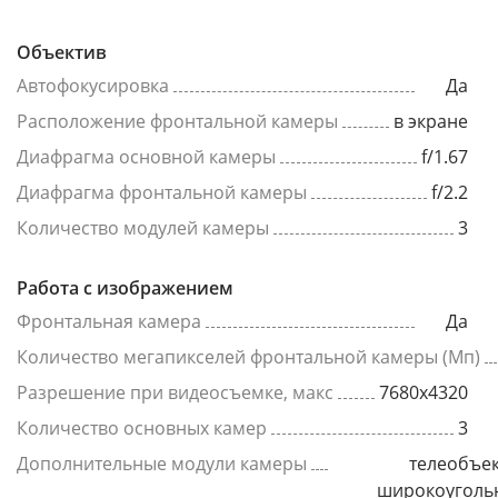
Объектив
Автофокусировка
Да
Расположение фронтальной камеры
в экране
Диафрагма основной камеры
f/1.67
Диафрагма фронтальной камеры
f/2.2
Количество модулей камеры
3
Работа с изображением
Фронтальная камера
Да
Количество мегапикселей фронтальной камеры (Мп)
Разрешение при видеосъемке, макс
7680x4320
Количество основных камер
3
Дополнительные модули камеры
телеобъек
широкоуголь